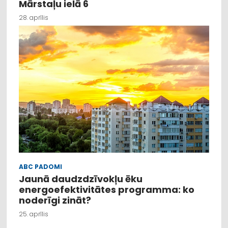
Mārstaļu ielā 6
28. aprīlis
ABC PADOMI
Jaunā daudzdzīvokļu ēku
energoefektivitātes programma: ko
noderīgi zināt?
25. aprīlis