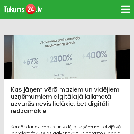
Kas jāņem vērā maziem un vidējiem
uzņēmumiem digitālajā laikmetā:
uzvarēs nevis lielākie, bet digitāli
redzamākie
Kamēr daudzi mazie un vidējie uzņēmumi Latvijā vēl
joprojām fokusējas galvenokārt uz parasto Google