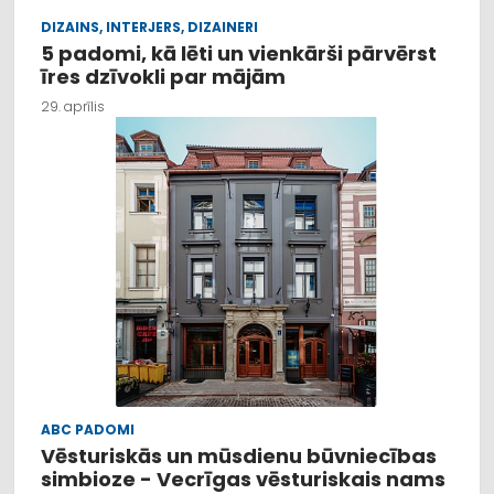
DIZAINS, INTERJERS, DIZAINERI
5 padomi, kā lēti un vienkārši pārvērst
īres dzīvokli par mājām
29. aprīlis
ABC PADOMI
Vēsturiskās un mūsdienu būvniecības
simbioze - Vecrīgas vēsturiskais nams