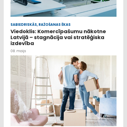
SABIEDRISKĀS, RAŽOŠANAS ĒKAS
Viedoklis: Komercīpašumu nākotne
Latvijā – stagnācija vai stratēģiska
izdevība
08. maijs