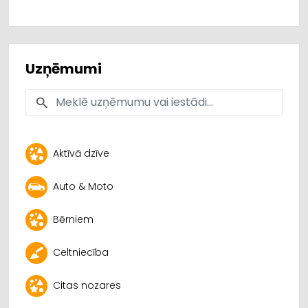
Uzņēmumi
Aktīvā dzīve
Auto & Moto
Bērniem
Celtniecība
Citas nozares