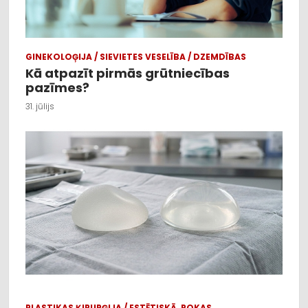
GINEKOLOĢIJA / SIEVIETES VESELĪBA / DZEMDĪBAS
Kā atpazīt pirmās grūtniecības
pazīmes?
31. jūlijs
PLASTIKAS ĶIRURĢIJA / ESTĒTISKĀ, ROKAS,