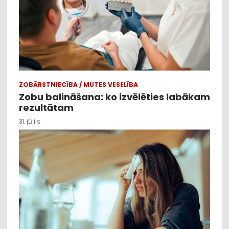
ZOBĀRSTNIECĪBA / MUTES VESELĪBA
Zobu balināšana: ko izvēlēties labākam
rezultātam
31. jūlijs