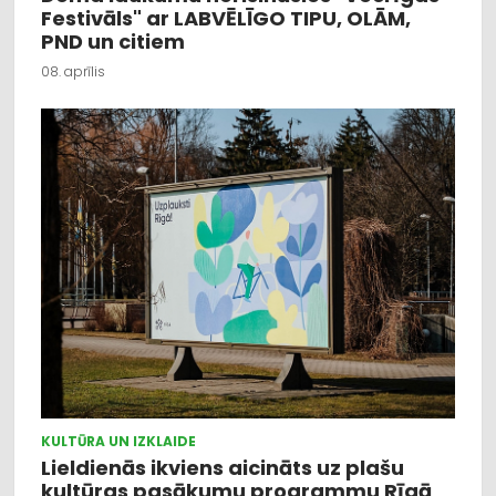
Festivāls" ar LABVĒLĪGO TIPU, OLĀM,
PND un citiem
08. aprīlis
KULTŪRA UN IZKLAIDE
Lieldienās ikviens aicināts uz plašu
kultūras pasākumu programmu Rīgā