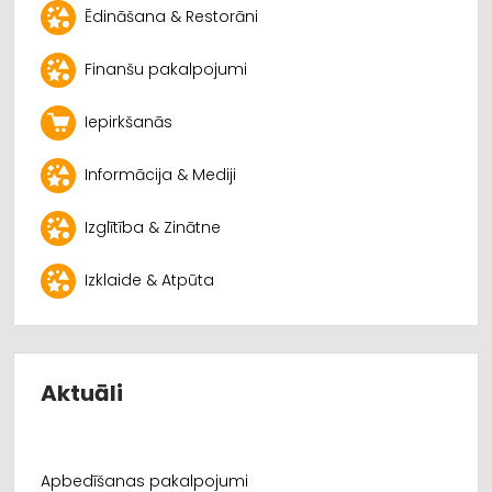
Ēdināšana & Restorāni
Finanšu pakalpojumi
Iepirkšanās
Informācija & Mediji
Izglītība & Zinātne
Izklaide & Atpūta
Aktuāli
Apbedīšanas pakalpojumi