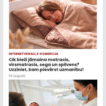
INTERNETVEIKALI, E-KOMERCIJA
Cik bieži jāmaina matracis,
virsmatracis, sega un spilvens?
Uzziniet, kam pievērst uzmanību!
03. augusts