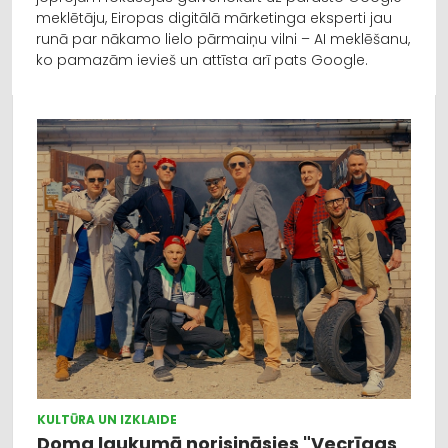
meklētāju, Eiropas digitālā mārketinga eksperti jau
runā par nākamo lielo pārmaiņu vilni – AI meklēšanu,
ko pamazām ievieš un attīsta arī pats Google.
KULTŪRA UN IZKLAIDE
Doma laukumā norisināsies "Vecrīgas