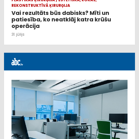
REKONSTRUKTĪVĀ ĶIRURĢIJA
Vai rezultāts būs dabisks? Mīti un
patiesība, ko neatklāj katra krūšu
operācija
31. jūlijs