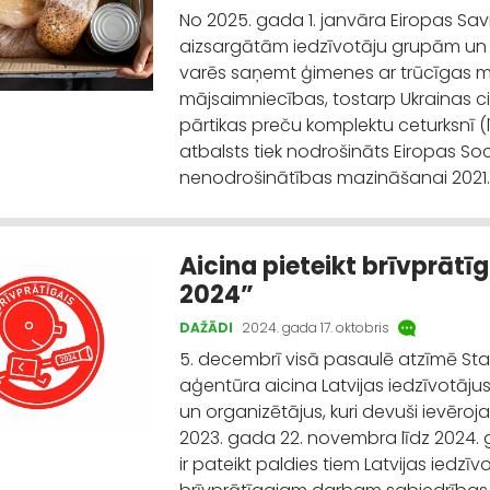
No 2025. gada 1. janvāra Eiropas Sav
aizsargātām iedzīvotāju grupām un t
varēs saņemt ģimenes ar trūcīgas mā
mājsaimniecības, tostarp Ukrainas civ
pārtikas preču komplektu ceturksnī (l
atbalsts tiek nodrošināts Eiropas S
nenodrošinātības mazināšanai 2021.
Aicina pieteikt brīvprāt
2024”
DAŽĀDI
2024. gada 17. oktobris
5. decembrī visā pasaulē atzīmē Sta
aģentūra aicina Latvijas iedzīvotājus
un organizētājus, kuri devuši ievēr
2023. gada 22. novembra līdz 2024.
ir pateikt paldies tiem Latvijas iedzī