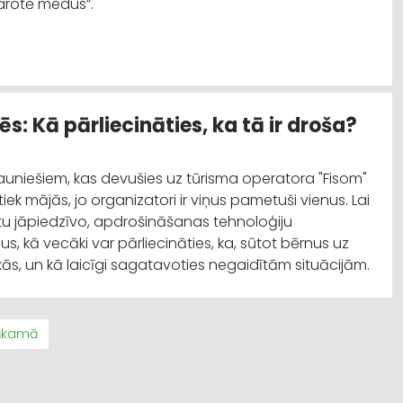
karotē medus”.
 Kā pārliecināties, ka tā ir droša?
jauniešiem, kas devušies uz tūrisma operatora "Fisom"
k mājās, jo organizatori ir viņus pametuši vienus. Lai
tu jāpiedzīvo, apdrošināšanas tehnoloģiju
, kā vecāki var pārliecināties, ka, sūtot bērnus uz
ās, un kā laicīgi sagatavoties negaidītām situācijām.
ākamā