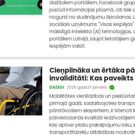
dažādiem portāliem, Facebook grup
pazūd informācijas plūsmā, citi tiek 
nogurst no sludinājumu šķirošanas. L
sociālais uzņēmums "Visas Iespējas" ir
mākslīgā intelekta (AI) tehnoloģija
portāliem Latvijā, ļaujot lietotājiem
iespējām valstī.
Cieņpilnāka un ērtāka pā
invaliditāti: Kas paveikt
DAŽĀDI
2025. gada 17. janvāris
Mobilitātes vienlīdzības un piekļū
pirmajā gadā, sadarbojoties transp
pārstāvošiem ekspertiem, ir īstenoti 
pārvietošanās kvalitāti iedzīvotājiem
kas aptver plašu pakalpojumu loku, 
transportlīdzekļu atbilstības nodroš