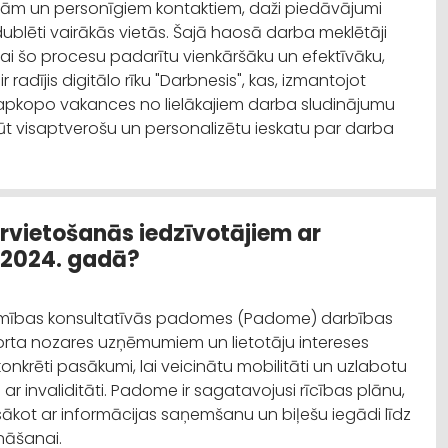
ām un personīgiem kontaktiem, daži piedāvājumi
dublēti vairākās vietās. Šajā haosā darba meklētāji
ai šo procesu padarītu vienkāršāku un efektīvāku,
 radījis digitālo rīku "Darbnesis", kas, izmantojot
s, apkopo vakances no lielākajiem darba sludinājumu
 gūt visaptverošu un personalizētu ieskatu par darba
rvietošanās iedzīvotājiem ar
s 2024. gadā?
stamības konsultatīvās padomes (Padome) darbības
orta nozares uzņēmumiem un lietotāju intereses
konkrēti pasākumi, lai veicinātu mobilitāti un uzlabotu
 ar invaliditāti. Padome ir sagatavojusi rīcības plānu,
sākot ar informācijas saņemšanu un biļešu iegādi līdz
ināšanai.