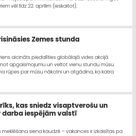
em vēl līdz 22. aprīlim (ieskaitot).
risināsies Zemes stunda
viens aicināts piedalīties globālajā vides akcijā
zinot apgaismojumu un veltot vienu stundu mūsu
ecina rūpes par mūsu nākotni un atgādina, ka katra
 rīks, kas sniedz visaptverošu un
r darba iespējām valstī
s meklēšana siena kaudzē – vakances ir izkaisītas pa