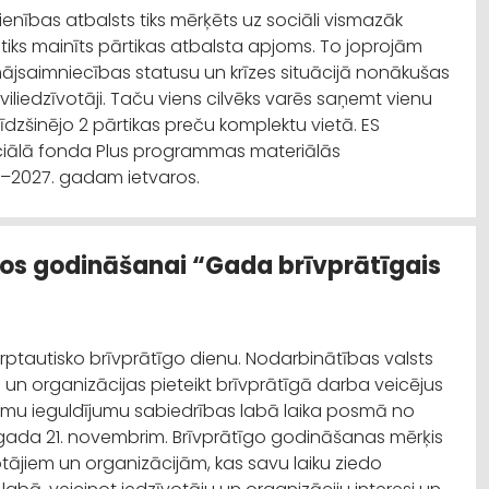
ienības atbalsts tiks mērķēts uz sociāli vismazāk
iks mainīts pārtikas atbalsta apjoms. To joprojām
jsaimniecības statusu un krīzes situācijā nonākušas
iliedzīvotāji. Taču viens cilvēks varēs saņemt vienu
īdzšinējo 2 pārtikas preču komplektu vietā. ES
ociālā fonda Plus programmas materiālās
–2027. gadam ietvaros.
īgos godināšanai “Gada brīvprātīgais
rptautisko brīvprātīgo dienu. Nodarbinātības valsts
 un organizācijas pieteikt brīvprātīgā darba veicējus
ojamu ieguldījumu sabiedrības labā laika posmā no
 gada 21. novembrim. Brīvprātīgo godināšanas mērķis
votājiem un organizācijām, kas savu laiku ziedo