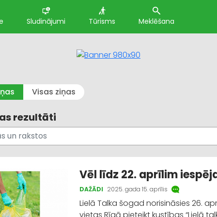
e
Sludinājumi
Tūrisms
Meklēšana
iņas
Visas ziņas
s rezultāti
Vēl līdz 22. aprīlim iesp
DAŽĀDI
2025. gada 15. aprīlis
Lielā Talka šogad norisināsies 26. apr
vietas Rīgā pieteikt kustības “Lielā t