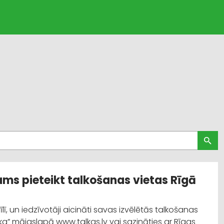
ējams pieteikt talkošanas vietas Rīgā
īlī, un iedzīvotāji aicināti savas izvēlētās talkošanas
alka” mājaslapā www.talkas.lv vai sazināties ar Rīgas