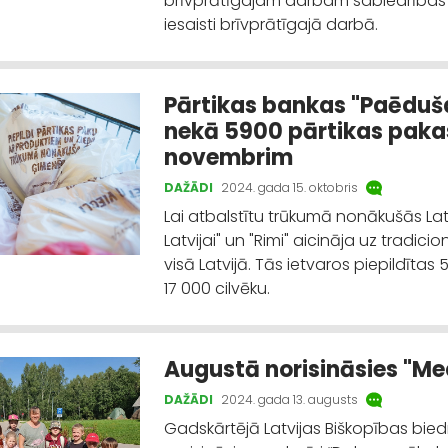
brīvprātīgajam darbam sabiedrības la
iesaisti brīvprātīgajā darbā.
Pārtikas bankas "Paēdušai
nekā 5900 pārtikas pakas;
novembrim
DAŽĀDI
2024. gada 15. oktobris
Lai atbalstītu trūkumā nonākušās Lat
Latvijai" un "Rimi" aicināja uz tradic
visā Latvijā. Tās ietvaros piepildīta
17 000 cilvēku.
Augustā norisināsies "M
DAŽĀDI
2024. gada 13. augusts
Gadskārtējā Latvijas Biškopības bie