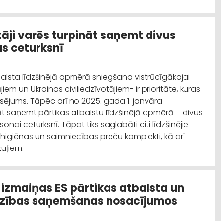
tāji varēs turpināt saņemt divus
s ceturksnī
tbalsta līdzšinējā apmērā sniegšana vistrūcīgākajai
iem un Ukrainas civiliedzīvotājiem- ir prioritāte, kuras
sējums. Tāpēc arī no 2025. gada 1. janvāra
āt saņemt pārtikas atbalstu līdzšinējā apmērā – divus
nai ceturksnī. Tāpat tiks saglabāti citi līdzšinējie
 higiēnas un saimniecības preču komplekti, kā arī
uļiem.
izmaiņas ES pārtikas atbalsta un
dzības saņemšanas nosacījumos