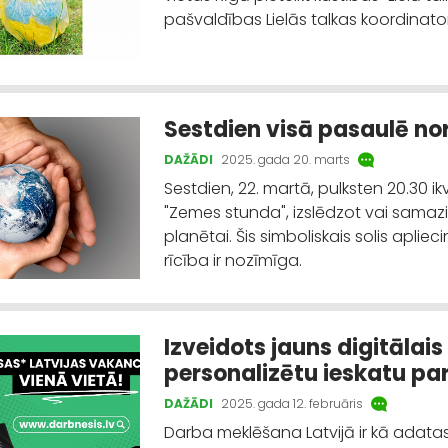
pašvaldības Lielās talkas koordinatori
Sestdien visā pasaulē no
DAŽĀDI
2025. gada 20. marts
Sestdien, 22. martā, pulksten 20.30 ik
"Zemes stunda", izslēdzot vai sama
planētai. Šis simboliskais solis apli
rīcība ir nozīmīga.
Izveidots jauns digitālais
personalizētu ieskatu pa
DAŽĀDI
2025. gada 12. februāris
Darba meklēšana Latvijā ir kā adata