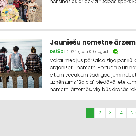
norisināsies ar devīzi “Dabas spēks 
Jauniešu nometne ārzemēs:
DAŽĀDI
2024. gada 09. augusts
Vakar medijus pāršalca ziņa par 110 
organizētu nometni Portugālē un netie
citiem vecākiem šādi gadījumi nebū
uzņēmums "Balcia" piedāvā ieteikumus
nometni ārzemēs, viņi būs drošās rok
1
2
3
4
N