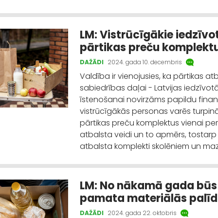
LM: Vistrūcīgākie iedzīvo
pārtikas preču komplektu
DAŽĀDI
2024. gada 10. decembris
Valdība ir vienojusies, ka pārtikas a
sabiedrības daļai - Latvijas iedzīvotāj
īstenošanai novirzāms papildu finan
vistrūcīgākās personas varēs turpin
pārtikas preču komplektus vienai perso
atbalsta veidi un to apmērs, tostarp
atbalsta komplekti skolēniem un maz
LM: No nākamā gada būs 
pamata materiālās palī
DAŽĀDI
2024. gada 22. oktobris