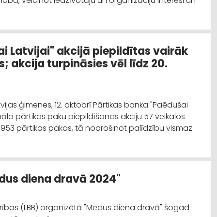
bā, veicinot iedzīvotāju un organizāciju interesi un
 Latvijai" akcijā piepildītas vairāk
 akcija turpināsies vēl līdz 20.
vijas ģimenes, 12. oktobrī Pārtikas banka "Paēdušai
ionālo pārtikas paku piepildīšanas akciju 57 veikalos
s 5953 pārtikas pakas, tā nodrošinot palīdzību vismaz
edus diena dravā 2024"
drības (LBB) organizētā "Medus diena dravā" šogad