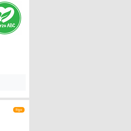
S PRECES
Rīga