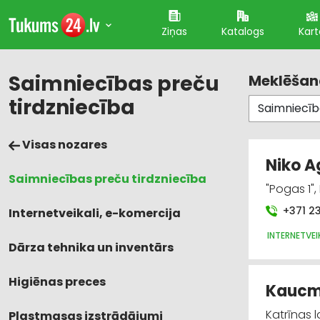
Ziņas
Katalogs
Kart
Saimniecības preču
Meklēšana
tirdzniecība
Visas nozares
Niko A
Saimniecības preču tirdzniecība
"Pogas 1",
+371 23
Internetveikali, e-komercija
INTERNETVEI
Dārza tehnika un inventārs
Higiēnas preces
Kaucmi
Katrīnas 
Plastmasas izstrādājumi