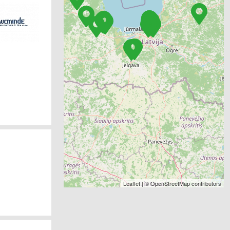
Leaflet
| ©
OpenStreetMap
contributors