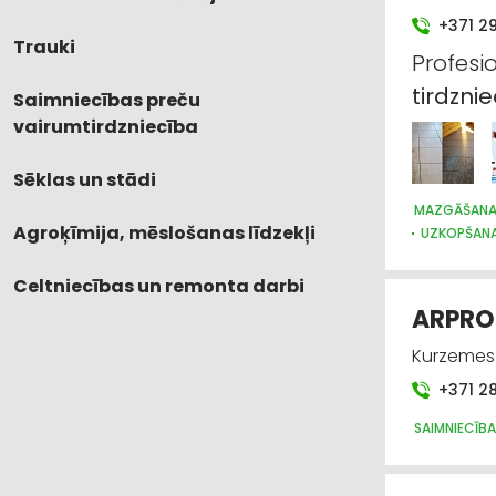
+371 2
Trauki
Profesi
tirdzni
Saimniecības preču
vairumtirdzniecība
Sēklas un stādi
MAZGĀŠANAS
Agroķīmija, mēslošanas līdzekļi
UZKOPŠANAS
Celtniecības un remonta darbi
ARPRO
Kurzemes 
+371 2
SAIMNIECĪBA