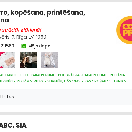
RSTRĀDE
LAUKSAIMNIECĪBAS PAKALPOJUMI
IEKRAUŠANAS UN IZKRAUŠANAS
STĀDI
ro, kopēšana, printēšana,
ana
strādāt klātienē!
āris 17, Rīga, LV-1050
7211560
Mājaslapa
AS DARBI
FOTO PAKALPOJUMI
POLIGRĀFIJAS PAKALPOJUMI
REKLĀMA
UVENĪRI
REKLĀMA: VIDES
SUVENĪRI, DĀVANAS
PAVAIROŠANAS TEHNIKA
itātes
ABC, SIA