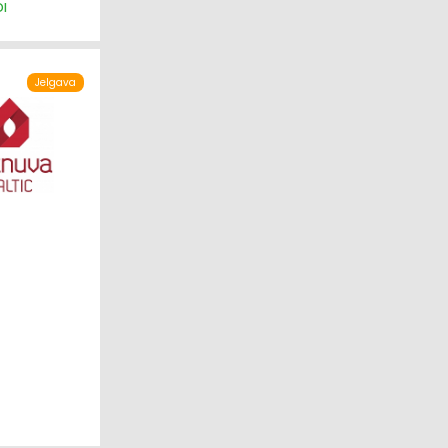
DI
Jelgava