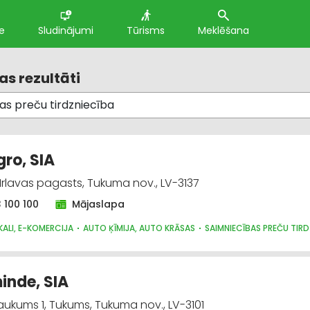
e
Sludinājumi
Tūrisms
Meklēšana
s rezultāti
gro, SIA
 Irlavas pagasts, Tukuma nov., LV-3137
 100 100
Mājaslapa
KALI, E-KOMERCIJA
AUTO ĶĪMIJA, AUTO KRĀSAS
SAIMNIECĪBAS PREČU TIR
nde, SIA
laukums 1, Tukums, Tukuma nov., LV-3101