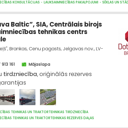
IECĪBAS KONSULTĀCIJAS
LAUKSAIMNIECĪBAS PAKALPOJUMI
SĒKLAS UN STĀ
a Baltic”, SIA, Centrālais birojs
imniecības tehnikas centrs
le
Ceļš", Brankas, Cenu pagasts, Jelgavas nov., LV-
 913 161
Mājaslapa
ru
tirdzniecība
, oriģinālās rezerves
garantijas
CĪBAS TEHNIKAS UN TRAKTORTEHNIKAS TIRDZNIECĪBA
ECĪBAS TEHNIKAS UN TRAKTORTEHNIKAS REZERVES DAĻAS
IECĪBAS TEHNIKAS UN TRAKTORTEHNIKAS LABOŠANA, REMONTS
LOPKOPĪBA