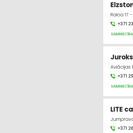
Elzston
Raiņa 17 
+371 2
SAIMNIECĪBA
Juroks
Aviācijas
+371 2
SAIMNIECĪBA
LITE ca
Jumpravas
+371 2