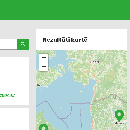
Rezultāti kartē
+
−
DZNIECĪBA