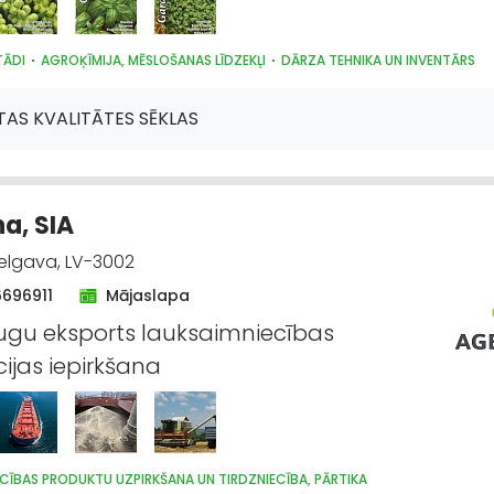
TĀDI
AGROĶĪMIJA, MĒSLOŠANAS LĪDZEKĻI
DĀRZA TEHNIKA UN INVENTĀRS
AS KVALITĀTES SĒKLAS
a, SIA
Jelgava, LV-3002
6696911
Mājaslapa
ugu eksports lauksaimniecības
ijas iepirkšana
CĪBAS PRODUKTU UZPIRKŠANA UN TIRDZNIECĪBA, PĀRTIKA