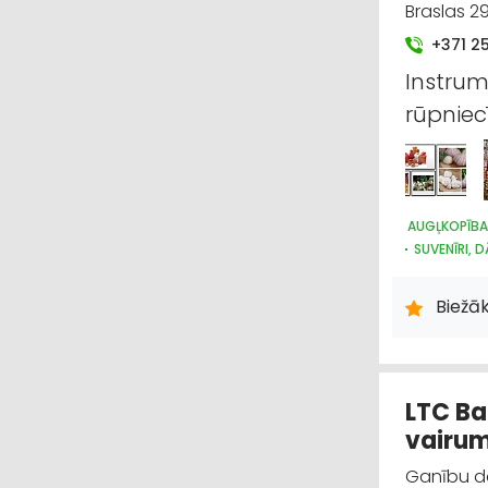
Braslas 29
+371 2
Instrume
rūpniec
AUGĻKOPĪBA
SUVENĪRI, 
ZOOPRECES
HOBIJA PR
Biežāk
DĀRZA TEHN
LTC Ba
vairum
Ganību da