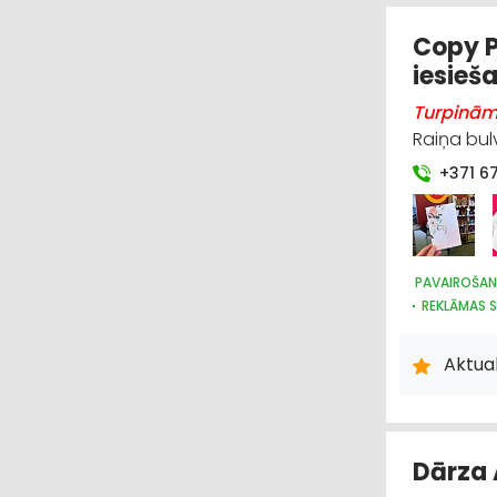
GRAUDU PĀ
SĒKLAS UN 
Copy P
iesieš
Turpinām 
Raiņa bulv
+371 6
PAVAIROŠAN
REKLĀMAS S
Aktual
Dārza 