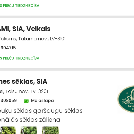
S PREČU TIRDZNIECĪBA
AMI, SIA, Veikals
 Tukums, Tukuma nov., LV-3101
8904715
S PREČU TIRDZNIECĪBA
es sēklas, SIA
lsi, Talsu nov., LV-3201
8308059
Mājaslapa
puķu sēklas garšaugu sēklas
onālās sēklas zāliena