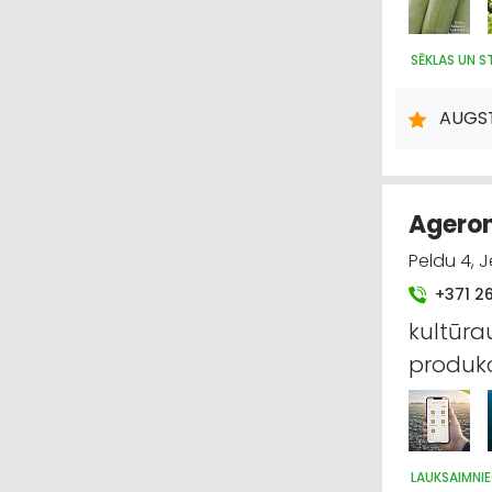
SĒKLAS UN S
AUGST
Ageron
Peldu 4, 
+371 2
kultūra
produkc
LAUKSAIMNIE