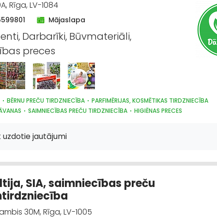
A, Rīga, LV-1084
5599801
Mājaslapa
nti, Darbarīki, Būvmateriāli,
ības preces
BĒRNU PREČU TIRDZNIECĪBA
PARFIMĒRIJAS, KOSMĒTIKAS TIRDZNIECĪBA
DĀVANAS
SAIMNIECĪBAS PREČU TIRDZNIECĪBA
HIGIĒNAS PRECES
, DZĪVNIEKU KOPŠANA UN APRŪPE
INTERNETVEIKALI, E-KOMERCIJA
ĶĪMISKĀ
ECES
SĒKLAS UN STĀDI
AGROĶĪMIJA, MĒSLOŠANAS LĪDZEKĻI
 uzdotie jautājumi
IKA UN INVENTĀRS
AUGKOPĪBA UN TEHNISKĀS KULTŪRAS
ltija, SIA, saimniecības preču
tirdzniecība
mbis 30M, Rīga, LV-1005