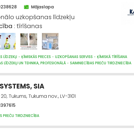
9238628
Mājaslapa
onālo uzkopšanas līdzekļu
ecība
: tīrīšanas
 LĪDZEKĻI
ĶĪMISKĀS PRECES
UZKOPŠANAS SERVISS
ĶĪMISKĀ TĪRĪŠANA
 LĪDZEKĻI UN TEHNIKA, PROFESIONĀLĀ
SAIMNIECĪBAS PREČU TIRDZNIECĪBA
SYSTEMS, SIA
20, Tukums, Tukuma nov., LV-3101
8397615
S PREČU TIRDZNIECĪBA