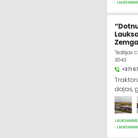
LAUKSAIMN
“Dotnuv
Lauksa
Zemga
"Baltijas 
3043
+371 67
Trakto
daļas, 
LAUKSAIMNIE
LAUKSAIMNI
LAUKSAIMN