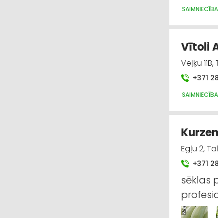
SAIMNIECĪBA
Vītoli 
Veļķu 11B,
+371 2
SAIMNIECĪBA
Kurzem
Egļu 2, Ta
+371 2
sēklas 
profesi