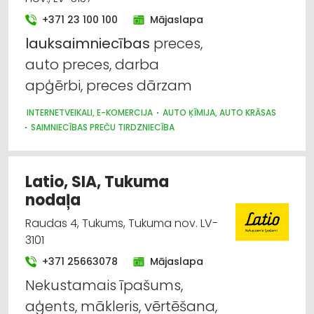
+371 23 100 100
Mājaslapa
lauksaimniecības
preces,
auto preces, darba
apģērbi, preces dārzam
INTERNETVEIKALI, E-KOMERCIJA
AUTO ĶĪMIJA, AUTO KRĀSAS
SAIMNIECĪBAS PREČU TIRDZNIECĪBA
Latio, SIA, Tukuma
nodaļa
Raudas 4, Tukums, Tukuma nov. LV-
3101
+371 25663078
Mājaslapa
Nekustamais īpašums,
aģents, mākleris, vērtēšana,