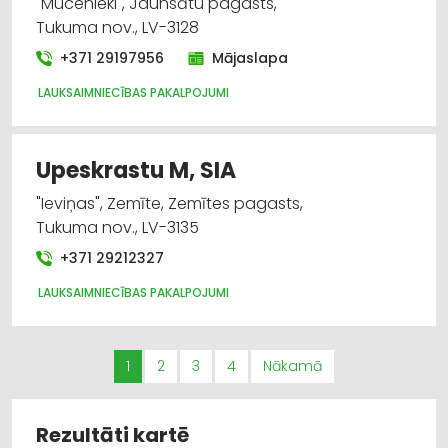
"Mucenieki", Jaunsātu pagasts,
Tukuma nov., LV-3128
+371 29197956
Mājaslapa
LAUKSAIMNIECĪBAS PAKALPOJUMI
Upeskrastu M, SIA
"Ieviņas", Zemīte, Zemītes pagasts,
Tukuma nov., LV-3135
+371 29212327
LAUKSAIMNIECĪBAS PAKALPOJUMI
1
2
3
4
Nākamā
Rezultāti kartē