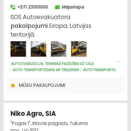
Iekraušanas un izkraušanas tehnika
+371 23001000
Mājaslapa
Metālapstrāde
SOS Autoevakuatora
pakalpojumi
Eiropa, Latvijas
Lauksaimniecības tehnikas un traktortehnikas
teritorijā:
labošana, remonts
Metālizstrādājumi
Mežkopības un mežizstrādes tehnika
AUTO EVAKUĀCIJA, TEHNISKĀ PALĪDZĪBA UZ CEĻA
AUTO TRANSPORTĒŠANA AR TREILERIEM
AUTOTRANSPORTS
AUTO RIEPU SERVISS
AUTO REMONTS, APKOPE
Būvmateriālu, būvkonstrukciju tirdzniecība
MŪSU PAKALPOJUMI
Niko Agro, SIA
"Pogas 1", Irlavas pagasts, Tukuma
nov., LV-3137