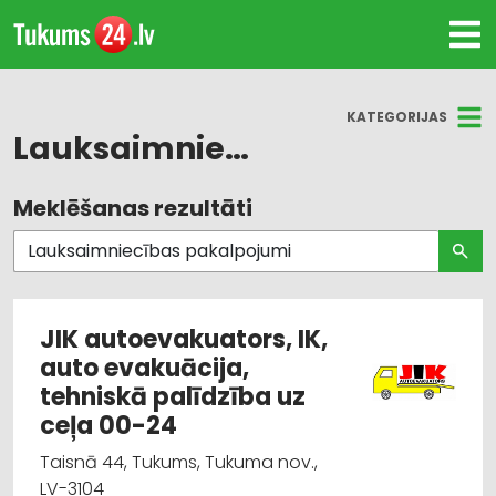
KATEGORIJAS
Lauksaimniecības pakalpojumi
Meklēšanas rezultāti
Visas nozares
Lauksaimniecības pakalpojumi
Lauksaimniecības tehnikas un traktortehnikas
JIK autoevakuators, IK,
rezerves daļas
auto evakuācija,
tehniskā palīdzība uz
Dārza tehnika un inventārs
ceļa 00-24
Internetveikali, e-komercija
Taisnā 44, Tukums, Tukuma nov.,
LV-3104