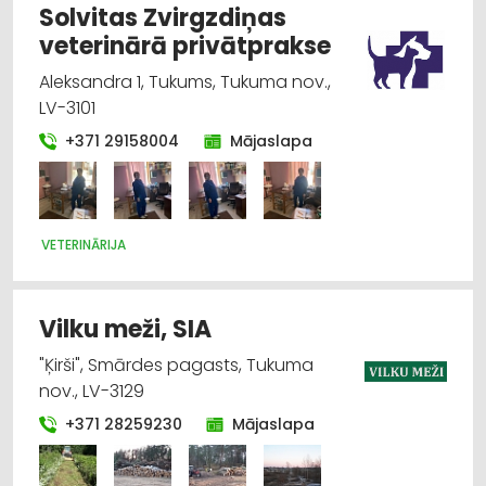
Solvitas Zvirgzdiņas
veterinārā privātprakse
Aleksandra 1, Tukums, Tukuma nov.,
LV-3101
+371 29158004
Mājaslapa
VETERINĀRIJA
Vilku meži, SIA
"Ķirši", Smārdes pagasts, Tukuma
nov., LV-3129
+371 28259230
Mājaslapa