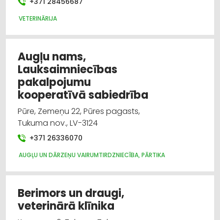
+371 28456687
VETERINĀRIJA
Augļu nams,
Lauksaimniecības
pakalpojumu
kooperatīvā sabiedrība
Pūre, Zemeņu 22, Pūres pagasts,
Tukuma nov., LV-3124
+371 26336070
AUGĻU UN DĀRZEŅU VAIRUMTIRDZNIECĪBA, PĀRTIKA
Berimors un draugi,
veterinārā klīnika