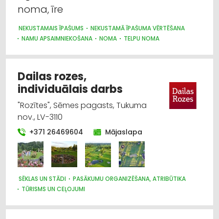
noma, īre
NEKUSTAMAIS ĪPAŠUMS
NEKUSTAMĀ ĪPAŠUMA VĒRTĒŠANA
NAMU APSAIMNIEKOŠANA
NOMA
TELPU NOMA
Dailas rozes,
individuālais darbs
"Rozītes", Sēmes pagasts, Tukuma
nov., LV-3110
+371 26469604
Mājaslapa
SĒKLAS UN STĀDI
PASĀKUMU ORGANIZĒŠANA, ATRIBŪTIKA
TŪRISMS UN CEĻOJUMI