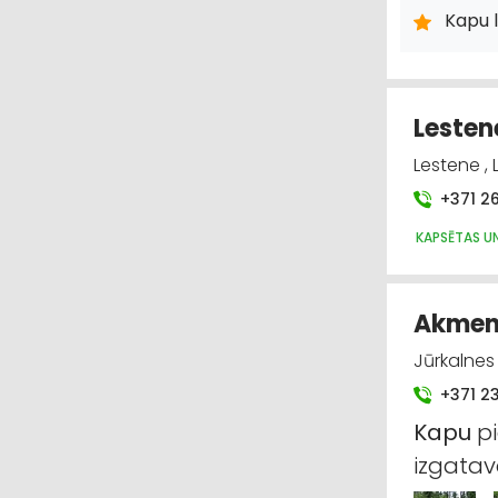
Kapu 
Lesten
Lestene ,
+371 2
KAPSĒTAS U
Akmens
Jūrkalnes 
+371 2
Kapu
pi
izgatav