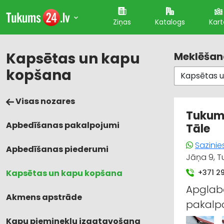
Ziņas
Katalogs
Kart
Kapsētas un kapu
Meklēšana
kopšana
Visas nozares
Tukuma
Apbedīšanas pakalpojumi
Tāle
Sazini
Apbedīšanas piederumi
Jāņa 9, T
Kapsētas un kapu kopšana
+371 2
Apglab
Akmens apstrāde
pakalp
Kapu pieminekļu izgatavošana