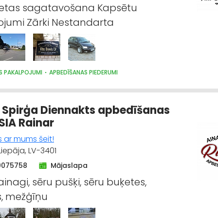
ietas sagatavošana Kapsētu
jumi Zārki Nestandarta
S PAKALPOJUMI
APBEDĪŠANAS PIEDERUMI
 Spirģa Diennakts apbedīšanas
 SIA Rainar
s ar mums šeit!
Liepāja, LV-3401
0075758
Mājaslapa
vainagi, sēru pušķi, sēru buķetes,
s, mežģīņu