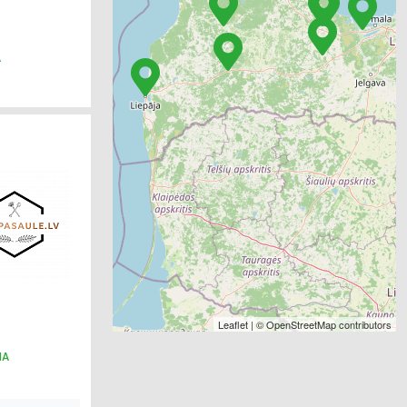
A
Leaflet
| ©
OpenStreetMap
contributors
NA