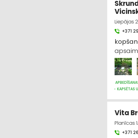
Skrund
Vicins
Liepājas 
+371 2
kopša
apsaim
APBEDĪŠANA
KAPSĒTAS 
Vita Br
Planīcas 1
+371 2