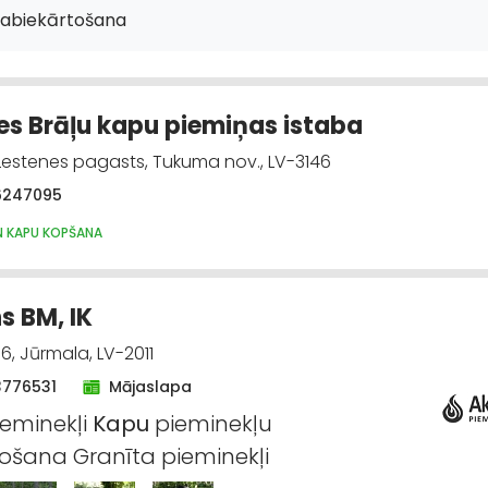
labiekārtošana
es Brāļu kapu piemiņas istaba
 Lestenes pagasts, Tukuma nov., LV-3146
6247095
N KAPU KOPŠANA
 BM, IK
6, Jūrmala, LV-2011
3776531
Mājaslapa
eminekļi
Kapu
pieminekļu
ošana Granīta pieminekļi