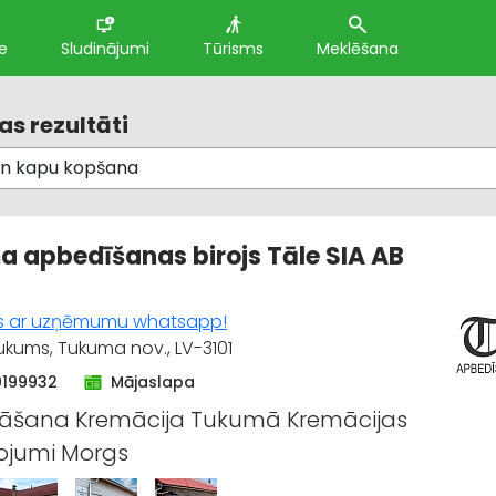
e
Sludinājumi
Tūrisms
Meklēšana
s rezultāti
 apbedīšanas birojs Tāle SIA AB
es ar uzņēmumu whatsapp!
ukums, Tukuma nov., LV-3101
9199932
Mājaslapa
āšana Kremācija Tukumā Kremācijas
ojumi Morgs