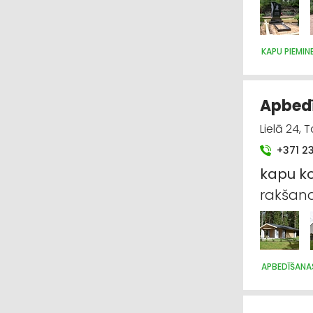
KAPU PIEMI
Apbedī
Lielā 24, T
+371 2
kapu
k
rakšan
APBEDĪŠANA