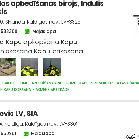
as apbedīšanas birojs, Indulis
kis
20, Skrunda, Kuldīgas nov., LV-3326
9533360
Mājaslapa
na
Kapu
apkopšana
Kapu
niekošana
Kapu
ierīkošana
S PAKALPOJUMI
APBEDĪŠANAS PIEDERUMI
KAPU PIEMINEKĻU IZGATAVOŠAN
UN KAPU KOPŠANA
AKMENS APSTRĀDE
evis LV, SIA
A, Kuldīga, Kuldīgas nov., LV-3301
6550961
Mājaslapa