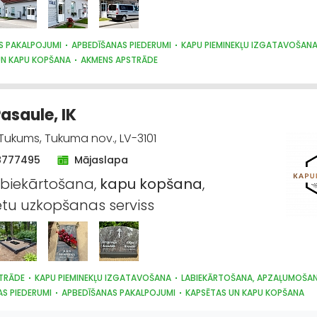
S PAKALPOJUMI
APBEDĪŠANAS PIEDERUMI
KAPU PIEMINEKĻU IZGATAVOŠAN
UN KAPU KOPŠANA
AKMENS APSTRĀDE
asaule, IK
 Tukums, Tukuma nov., LV-3101
8777495
Mājaslapa
biekārtošana,
kapu
kopšana
,
tu uzkopšanas serviss
TRĀDE
KAPU PIEMINEKĻU IZGATAVOŠANA
LABIEKĀRTOŠANA, APZAĻUMOŠA
S PIEDERUMI
APBEDĪŠANAS PAKALPOJUMI
KAPSĒTAS UN KAPU KOPŠANA