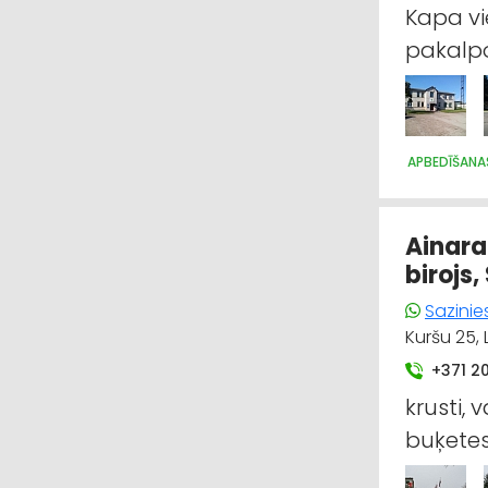
Kapa v
pakalpo
APBEDĪŠANA
Ainara
birojs,
Sazinie
Kuršu 25, 
+371 2
krusti, 
buķete