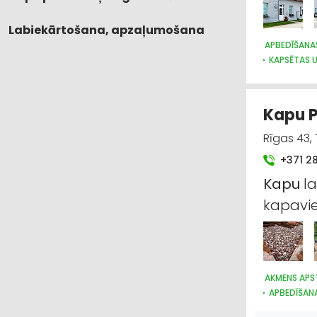
Labiekārtošana, apzaļumošana
APBEDĪŠANA
KAPSĒTAS 
Kapu P
Rīgas 43,
+371 2
Kapu
la
kapavie
AKMENS APS
APBEDĪŠANA