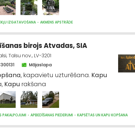
NEKĻU IZGATAVOŠANA
AKMENS APSTRĀDE
šanas birojs Atvadas, SIA
alsi, Talsu nov., LV-3201
3300131
Mājaslapa
opšana
, kapavietu uzturēšana.
Kapu
a,
Kapu
rakšana
S PAKALPOJUMI
APBEDĪŠANAS PIEDERUMI
KAPSĒTAS UN KAPU KOPŠANA