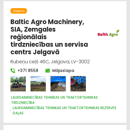
Jelgava
Baltic Agro Machinery,
SIA, Zemgales
reģionālais
tirdzniecības un servisa
centrs Jelgavā
Rubeņu ceļš 46C, Jelgava, LV-3002
+371 8558
Mājaslapa
LAUKSAIMNIECĪBAS TEHNIKAS UN TRAKTORTEHNIKAS
TIRDZNIECĪBA
LAUKSAIMNIECĪBAS TEHNIKAS UN TRAKTORTEHNIKAS REZERVES
DAĻAS
LAUKSAIMNIECĪBAS TEHNIKAS UN TRAKTORTEHNIKAS
LABOŠANA, REMONTS
CELTNIECĪBAS TEHNIKA UN IEKĀRTAS; TIRDZNIECĪBA, SERVISS