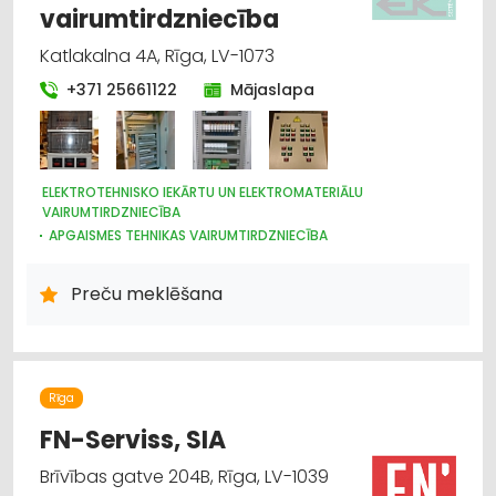
vairumtirdzniecība
Katlakalna 4A, Rīga, LV-1073
+371 25661122
Mājaslapa
ELEKTROTEHNISKO IEKĀRTU UN ELEKTROMATERIĀLU
VAIRUMTIRDZNIECĪBA
APGAISMES TEHNIKAS VAIRUMTIRDZNIECĪBA
HIDRAULISKĀS UN PNEIMATISKĀS IERĪCES
ELEKTROTEHNISKO IEKĀRTU UN ELEKTROMATERIĀLU
Preču meklēšana
TIRDZNIECĪBA
APGAISMES TEHNIKAS TIRDZNIECĪBA
Rīga
FN-Serviss, SIA
Brīvības gatve 204B, Rīga, LV-1039