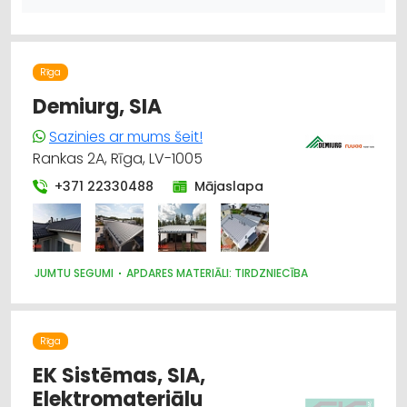
Rīga
Demiurg, SIA
Sazinies ar mums šeit!
Rankas 2A, Rīga, LV-1005
+371 22330488
Mājaslapa
JUMTU SEGUMI
APDARES MATERIĀLI: TIRDZNIECĪBA
Rīga
EK Sistēmas, SIA,
Elektromateriālu