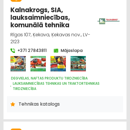
Kalnakrogs, SIA,
lauksaimniecības,
komunālā tehnika
Rīgas 107, Ķekava, Ķekavas nov., LV-
2123
+371 27843811
Mājaslapa
DEGVIELAS, NAFTAS PRODUKTU TIRDZNIECĪBA
LAUKSAIMNIECĪBAS TEHNIKAS UN TRAKTORTEHNIKAS
TIRDZNIECĪBA
IEKRAUŠANAS UN IZKRAUŠANAS TEHNIKA
LAUKSAIMNIECĪBAS TEHNIKAS UN TRAKTORTEHNIKAS NOMA
Tehnikas katalogs
LAUKSAIMNIECĪBAS TEHNIKAS UN TRAKTORTEHNIKAS REZERVES
DAĻAS
MOTORU EĻĻAS, SMĒRVIELAS
MEŽKOPĪBAS UN MEŽIZSTRĀDES TEHNIKA
AUTO ĶĪMIJA, AUTO KRĀSAS