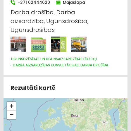
+371 62444620
Mājaslapa
Darba
drošība
,
Darba
aizsardzība, Ugunsdrošība,
Ugunsdrošības
UGUNSDZĒSĪBAS UN UGUNSAIZSARDZĪBAS LĪDZEKĻI
DARBA AIZSARDZĪBAS KONSULTĀCIJAS, DARBA DROŠĪBA
Rezultāti kartē
+
−