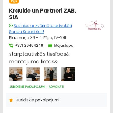
Rīga
LABIEKĀRTOŠANA, APZAĻUMOŠANA
UZKOPŠANAS SERVISS
Kraukle un Partneri ZAB,
DĀRZA TEHNIKA UN INVENTĀRS
LAUKSAIMNIECĪBAS TEHNIKAS UN TRAKTORTEHNIKAS
SIA
LABOŠANA, REMONTS
Sazinies ar zvērinātu advokāti
Sandu Kraukli šeit!
Blaumaņa 36 - 4, Rīga, LV-1011
+371 26464249
Mājaslapa
starptautiskās tiesības&
mantojuma lietas&
JURIDISKIE PAKALPOJUMI
ADVOKĀTI
Juridiskie pakalpojumi