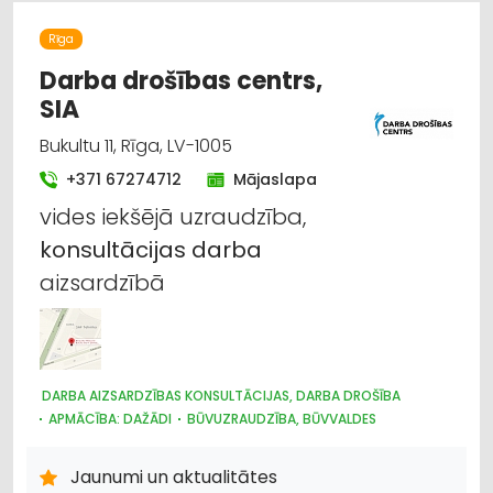
Rīga
Darba drošības centrs,
SIA
Bukultu 11, Rīga, LV-1005
+371 67274712
Mājaslapa
vides iekšējā uzraudzība,
konsultācijas
darba
aizsardzībā
DARBA AIZSARDZĪBAS KONSULTĀCIJAS, DARBA DROŠĪBA
APMĀCĪBA: DAŽĀDI
BŪVUZRAUDZĪBA, BŪVVALDES
Jaunumi un aktualitātes