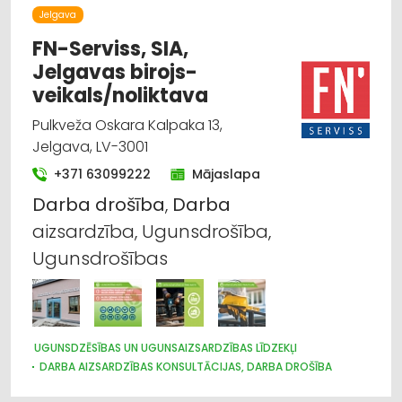
Jelgava
IEKRAUŠANAS UN IZKRAUŠANAS TEHNIKA
MEŽKOPĪBAS UN MEŽIZSTRĀDES TEHNIKA
FN-Serviss, SIA,
Jelgavas birojs-
veikals/noliktava
Pulkveža Oskara Kalpaka 13,
Jelgava, LV-3001
+371 63099222
Mājaslapa
Darba
drošība
,
Darba
aizsardzība, Ugunsdrošība,
Ugunsdrošības
UGUNSDZĒSĪBAS UN UGUNSAIZSARDZĪBAS LĪDZEKĻI
DARBA AIZSARDZĪBAS KONSULTĀCIJAS, DARBA DROŠĪBA