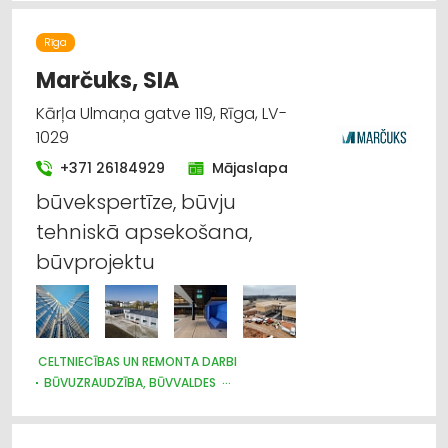
Rīga
Marčuks, SIA
Kārļa Ulmaņa gatve 119, Rīga, LV-
1029
+371 26184929
Mājaslapa
būvekspertīze, būvju
tehniskā apsekošana,
būvprojektu
CELTNIECĪBAS UN REMONTA DARBI
BŪVUZRAUDZĪBA, BŪVVALDES
TEHNISKĀS PĀRBAUDES UN EKSPERTĪZE
BIZNESA KONSULTĀCIJAS, PAKALPOJUMI
ARHITEKTŪRA, PROJEKTĒŠANA