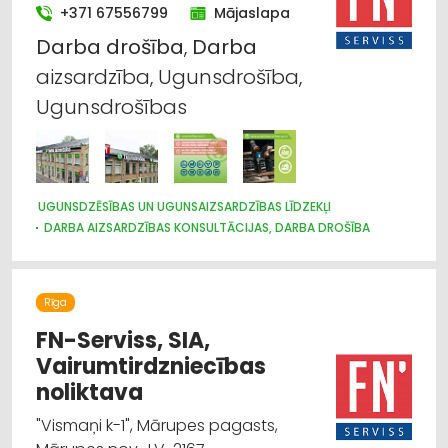
+371 67556799
Mājaslapa
Darba
drošība
,
Darba
aizsardzība, Ugunsdrošība,
Ugunsdrošības
UGUNSDZĒSĪBAS UN UGUNSAIZSARDZĪBAS LĪDZEKĻI
DARBA AIZSARDZĪBAS KONSULTĀCIJAS, DARBA DROŠĪBA
Rīga
FN-Serviss, SIA,
Vairumtirdzniecības
noliktava
"Vismaņi k-1", Mārupes pagasts,