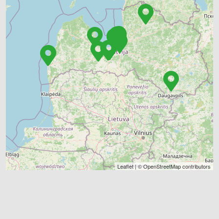
Leaflet
| ©
OpenStreetMap
contributors