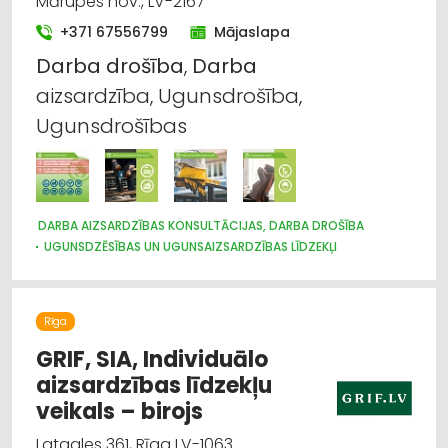
Mārupes nov., LV-2167
+371 67556799
Mājaslapa
Darba
drošība
,
Darba
aizsardzība, Ugunsdrošība,
Ugunsdrošības
DARBA AIZSARDZĪBAS KONSULTĀCIJAS, DARBA DROŠĪBA
UGUNSDZĒSĪBAS UN UGUNSAIZSARDZĪBAS LĪDZEKĻI
Rīga
GRIF, SIA, Individuālo
aizsardzības līdzekļu
veikals – birojs
Latgales 361, Rīga LV-1063