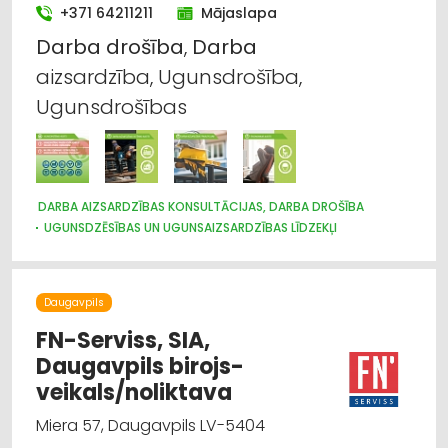
+371 64211211
Mājaslapa
Darba
drošība
,
Darba
aizsardzība, Ugunsdrošība,
Ugunsdrošības
DARBA AIZSARDZĪBAS KONSULTĀCIJAS, DARBA DROŠĪBA
UGUNSDZĒSĪBAS UN UGUNSAIZSARDZĪBAS LĪDZEKĻI
Daugavpils
FN-Serviss, SIA,
Daugavpils birojs-
veikals/noliktava
Miera 57, Daugavpils LV-5404