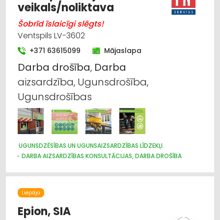
veikals/noliktava
Šobrīd īslaicīgi slēgts!
Ventspils LV-3602
+371 63615099
Mājaslapa
Darba
drošība
,
Darba
aizsardzība, Ugunsdrošība,
Ugunsdrošības
UGUNSDZĒSĪBAS UN UGUNSAIZSARDZĪBAS LĪDZEKĻI
DARBA AIZSARDZĪBAS KONSULTĀCIJAS, DARBA DROŠĪBA
Liepāja
Epion, SIA