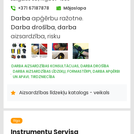
+371 67187878
Mājaslapa
Darba
apģērbu ražotne.
Darba
drošība
,
darba
aizsardzība, risku
DARBA AIZSARDZĪBAS KONSULTĀCIJAS, DARBA DROŠĪBA
DARBA AIZSARDZĪBAS LĪDZEKĻI, FORMASTĒRPI, DARBA APĢĒRBI
UN APAVI; TIRDZNIECĪBA
DARBA AIZSARDZĪBAS LĪDZEKĻI, DARBA APĢĒRBI;
VAIRUMTIRDZNIECĪBA
Aizsardzības līdzekļu katalogs - veikals
DARBA AIZSARDZĪBAS LĪDZEKĻI, FORMASTĒRPI, DARBA APĢĒRBI;
RAŽOŠANA
APAVI: TIRDZNIECĪBA
Rīga
Instrumentu Servisa