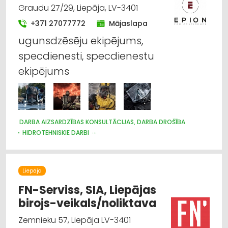
Graudu 27/29, Liepāja, LV-3401
+371 27077772
Mājaslapa
ugunsdzēsēju ekipējums,
specdienesti, specdienestu
ekipējums
DARBA AIZSARDZĪBAS KONSULTĀCIJAS, DARBA DROŠĪBA
HIDROTEHNISKIE DARBI
DARBA AIZSARDZĪBAS LĪDZEKĻI, DARBA APĢĒRBI;
VAIRUMTIRDZNIECĪBA
DARBA AIZSARDZĪBAS LĪDZEKĻI, FORMASTĒRPI, DARBA APĢĒRBI
UN APAVI; TIRDZNIECĪBA
Liepāja
APĢĒRBI: TIRDZNIECĪBA
GLĀBŠANAS DIENESTI
FN-Serviss, SIA, Liepājas
GUMIJAS IZSTRĀDĀJUMI
birojs-veikals/noliktava
INSTRUMENTU UN DARBARĪKU TIRDZNIECĪBA
INSTRUMENTU UN DARBARĪKU VAIRUMTIRDZNIECĪBA
Zemnieku 57, Liepāja LV-3401
MEDICĪNAS TEHNIKA, INSTRUMENTI, PRECES UN PIEDERUMI