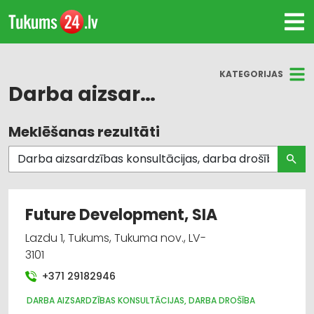
KATEGORIJAS
Darba aizsardzības konsultācijas, darba drošība
Meklēšanas rezultāti
Visas nozares
Darba aizsardzības konsultācijas, darba drošība
Ugunsdzēsības un ugunsaizsardzības līdzekļi
Future Development, SIA
Darba aizsardzības līdzekļi, formastērpi, darba
Lazdu 1, Tukums, Tukuma nov., LV-
apģērbi un apavi; tirdzniecība
3101
+371 29182946
Apmācība: dažādi
DARBA AIZSARDZĪBAS KONSULTĀCIJAS, DARBA DROŠĪBA