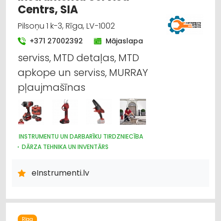
Centrs, SIA
Pilsoņu 1 k-3, Rīga, LV-1002
+371 27002392
Mājaslapa
serviss, MTD detaļas, MTD
apkope un serviss, MURRAY
pļaujmašīnas
INSTRUMENTU UN DARBARĪKU TIRDZNIECĪBA
DĀRZA TEHNIKA UN INVENTĀRS
CELTNIECĪBAS TEHNIKA UN IEKĀRTAS; NOMA
INSTRUMENTU UN DARBARĪKU LABOŠANA, SERVISS
eInstrumenti.lv
Rīga