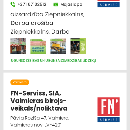
SPORTA UN TŪRISMA PREČU VAIRUMTIRDZNIECĪBA
+371 67102512
Mājaslapa
TIRDZNIECĪBA: NETIEŠĀ
TIRDZNIECĪBAS STARPNIEKI
aizsardzība Ziepniekkalns,
UGUNSDZĒSĪBAS UN UGUNSAIZSARDZĪBAS LĪDZEKĻI
Darba
VALSTS AIZSARDZĪBA, ARMIJA
drošība
Ziepniekkalns,
Darba
UGUNSDZĒSĪBAS UN UGUNSAIZSARDZĪBAS LĪDZEKĻI
Valmiera
FN-Serviss, SIA,
Valmieras birojs-
veikals/noliktava
Pāvila Rozīša 47, Valmiera,
Valmieras nov. LV-4201