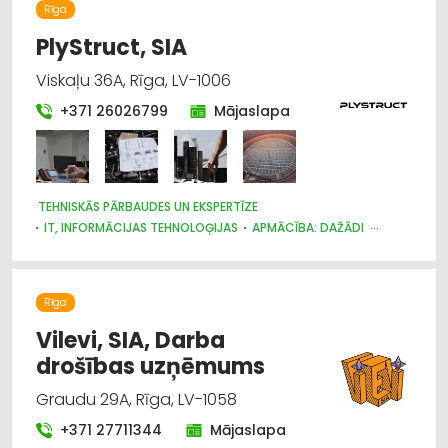
Rīga
PlyStruct, SIA
Viskaļu 36A, Rīga, LV-1006
+371 26026799
Mājaslapa
TEHNISKĀS PĀRBAUDES UN EKSPERTĪZE
IT, INFORMĀCIJAS TEHNOLOĢIJAS
APMĀCĪBA: DAŽĀDI
DARBA AIZSARDZĪBAS KONSULTĀCIJAS, DARBA DROŠĪBA
DARBĀ IEKĀRTOŠANA, NODARBINĀTĪBA
KONTROLES DIENESTI
SERTIFIKĀCIJA UN STANDARTIZĀCIJA
Rīga
Vilevi, SIA, Darba
drošības uzņēmums
Graudu 29A, Rīga, LV-1058
+371 27711344
Mājaslapa