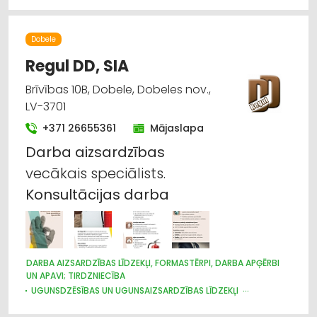
Būvuzraudzība, būvvaldes
Darba aizsardzības līdzekļi, darba apģērbi;
Dobele
vairumtirdzniecība
Regul DD, SIA
Dārza tehnika un inventārs
Brīvības 10B, Dobele, Dobeles nov.,
LV-3701
Iekraušanas un izkraušanas tehnika
+371 26655361
Mājaslapa
Darba
aizsardzības
Instrumentu un darbarīku tirdzniecība
vecākais speciālists.
Lauksaimniecības tehnikas un traktortehnikas
Konsultācijas
darba
labošana, remonts
DARBA AIZSARDZĪBAS LĪDZEKĻI, FORMASTĒRPI, DARBA APĢĒRBI
UN APAVI; TIRDZNIECĪBA
UGUNSDZĒSĪBAS UN UGUNSAIZSARDZĪBAS LĪDZEKĻI
GRĀMATVEDĪBAS PAKALPOJUMI