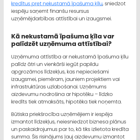
kredītus pret nekustamā īpašuma ķīlu
, sniedzot
iespēju saņemt finanšu resursus
uzņēmējdarbības attīstībai un izaugsmei.
Kā nekustamā īpašuma ķīla var
palīdzēt uzņēmuma attīstībai?
Uzņēmuma attīstība ar nekustamā īpašuma ķīlu
palīdz ātri un vienkārši iegūt papildu
apgrozāmos līdzekļus, kas nepieciešami
izaugsmei, piemēram, jauniem projektiem vai
infrastruktūras uzlabošanai. Uzņēmums
aizdevumu nodrošina ar hipotēku – līdzko
kredīts tiek atmaksāts, hipotēka tiek noņemta.
Būtiska priekšrocība uzņēmējiem ir iespēja
izmantot līdzekļus, neiesniedzot biznesa plānus
un paskaidrojumus par to, kā tiks izlietota kredīta
summa. Šis risinājums ļauj aizdevumu izmantot