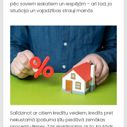
pēc saviem ieskatiem un iespējām – arī tad, ja
situācija un vajadzības strauji mainās.
Salīdzinot ar citiem kredītu veidiem, kredīts pret
nekustamā īpašuma ķīlu piedāvā zemākas
procentu likmes. Tas skaidrojams ar to, ka šāds