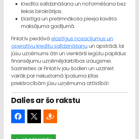
Kredīta salīdzināšana un noformēšana bez
liekas birokrātijas.
Elastīga un pretimnākoša pieeja kavēta
maksājuma gadījumā.
Finlat.lv piedāvā
elastīgus nosacījumus un
operatīvu kredītu salīdzināšanu
un apstrādi, lai
jūsu uzņēmums ātri un vienkārši iegūtu papildus
finansējumu uzņēmējdarbības izaugsmei.
Sazinieties ar Finlat.lv jau šodien un uzziniet
vairāk par nekustamā īpašuma ķīlas
priekšrocībām jūsu uzņēmuma attīstībā!
Dalies ar šo rakstu