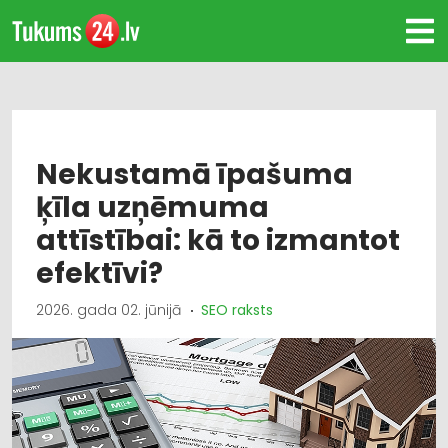
Nekustamā īpašuma
ķīla uzņēmuma
attīstībai: kā to izmantot
efektīvi?
2026. gada 02. jūnijā
SEO raksts