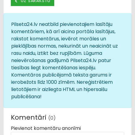
UZ SARAKSTU
Pilseta24.lv neatbild pievienotajiem lasītāju
komentāriem, kā arī aicina portāla lasītājus,
rakstot komentārus, ievērot morāles un
pieklājības normas, nekurināt un neaicināt uz
rasu naidu, iztikt bez rupjībām. Lūguma
neievērošanas gadījumā Pilseta24.lv patur
tiesības liegt komentēšanas iespēju.
Komentāros publicējamā teksta garums ir
ierobežots līdz 1000 zīmēm. Nereģistrētiem
lietotājiem ir aizliegta HTML un hipersaišu
publicēšana!
Komentāri
(0)
Pievienot komentāru anonīmi