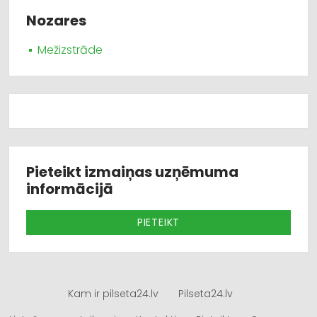
Nozares
Mežizstrāde
Pieteikt izmaiņas uzņēmuma
informācijā
PIETEIKT
Kam ir pilseta24.lv
Pilseta24.lv