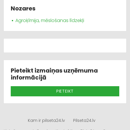
Nozares
Agroķīmija, mēslošanas līdzekļi
Pieteikt izmaiņas uzņēmuma
informācijā
PIETEIKT
Kam ir pilseta24.lv
Pilseta24.lv