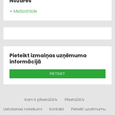
Nozares
Mežizstrāde
Pieteikt izmaiņas uzņēmuma
informācijā
PIETEIKT
Kam ir pilseta24.lv
Pilseta24.lv
Lietošanas noteikumi
Kontakti
Pieteikt uzņēmumu