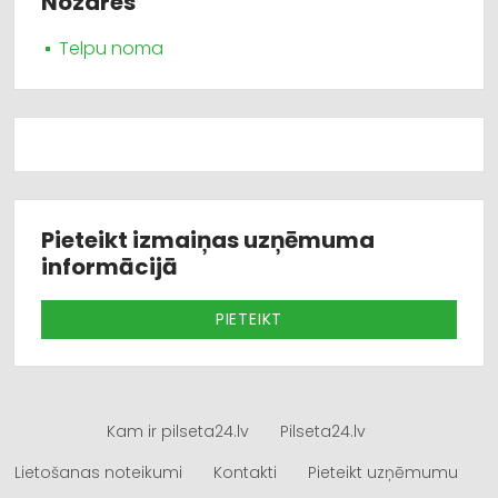
Nozares
Telpu noma
Pieteikt izmaiņas uzņēmuma
informācijā
PIETEIKT
Kam ir pilseta24.lv
Pilseta24.lv
Lietošanas noteikumi
Kontakti
Pieteikt uzņēmumu