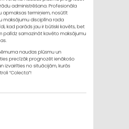
arādu administrēšana. Profesionāla
inu apmaksas termiņiem, nosūtīt
ru maksājumu disciplīna rada
, kad parāds jau ir būtiski kavēts, bet
ntiem palīdz samazināt kavēto maksājumu
ņas.
 uzņēmuma naudas plūsmu un
ties precīzāk prognozēt ienākošo
zvairīties no situācijām, kurās
roli “Colecta”!