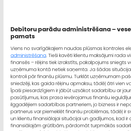
Debitoru parādu administrēšana – ves
pamats
Viens no svarīgākajiem naudas plūsmas kontroles el
administrēšana
. Tieši kavēti klientu maksājumi rada 
finansēs – rēķins tiek izrakstīts, pakalpojums sniegt
uzņēmuma kontā netiek saņemta. Ja šādas situācija
kontroli pār finanšu plūsmu. Turklāt uzņēmumam paš
sniedzēji, kas gaida rēķinu apmaksu, tādēļ ātri vien v
Īpaši piesardzīgiem ir jābūt uzsākot sadarbību ar jaunie
pasūtījumus, kas prasa ievērojamus finanšu ieguldījum
ilggadējiem sadarbības partneriem, jo bizness ir n
partnerus var piemeklēt finanšu problēmas, tādēļ ir s
un klientu finansiālajai situācijai un gadījumos, kad
finansiālajām grūtībām, pārdomāt turpmākās sadar