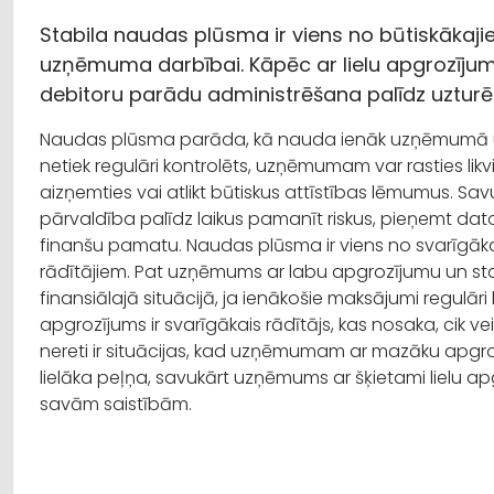
Stabila naudas plūsma ir viens no būtiskākaj
uzņēmuma darbībai. Kāpēc ar lielu apgrozījumu
debitoru parādu administrēšana palīdz uzturēt 
Naudas plūsma parāda, kā nauda ienāk uzņēmumā un kā
netiek regulāri kontrolēts, uzņēmumam var rasties li
aizņemties vai atlikt būtiskus attīstības lēmumus.
pārvaldība palīdz laikus pamanīt riskus, pieņemt dat
finanšu pamatu. Naudas plūsma ir viens no svarīgā
rādītājiem. Pat uzņēmums ar labu apgrozījumu un stab
finansiālajā situācijā, ja ienākošie maksājumi regulār
apgrozījums ir svarīgākais rādītājs, kas nosaka, cik 
nereti ir situācijas, kad uzņēmumam ar mazāku apgr
lielāka peļņa, savukārt uzņēmums ar šķietami lielu a
savām saistībām.