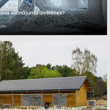
īdas siltinājumu izvēlēties?
sts
s skaidro - ko darīt, ja noskatītais