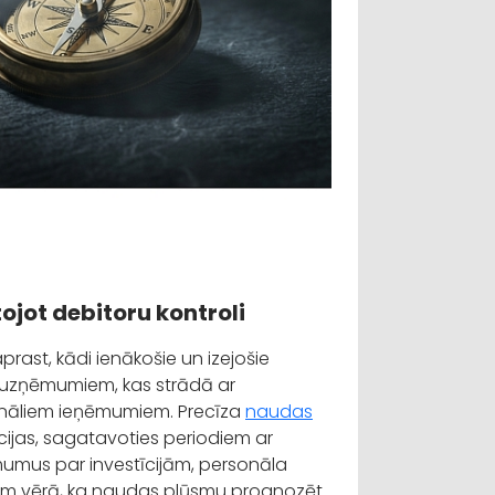
jot debitoru kontroli
st, kādi ienākošie un izejošie
gi uzņēmumiem, kas strādā ar
nāliem ieņēmumiem. Precīza
naudas
īcijas, sagatavoties periodiem ar
mus par investīcijām, personāla
ņem vērā, ka naudas plūsmu prognozēt