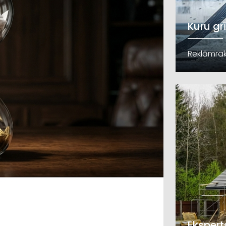
Kuru gr
Reklāmrak
Ekspert