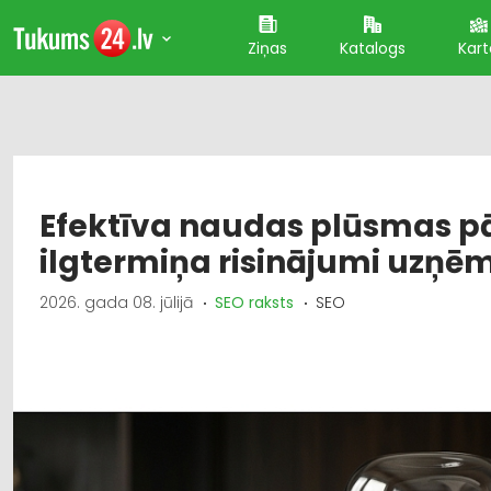
Ziņas
Katalogs
Kart
Efektīva naudas plūsmas p
ilgtermiņa risinājumi uzņ
2026. gada 08. jūlijā
SEO raksts
SEO