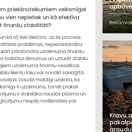
apbūve
iem priekšnoteikumiem veiksmīgai
 vien nepietiek un kā efektīva
Reklāmrak
finanšu stabilitāti?
 tā tiek izlietota. Ja šis process
kviditātes problēmas, nepieciešamība
 Savukārt pārdomāta uzņēmuma finanšu
os balstītus lēmumus un uzturēt stabilu
kajiem uzņēmuma finanšu veselības
ilu klientu loku var nonākt sarežģītā
i kavējas. Daudzi maldīgi uzskata, ka
veiksmīgs ir uzņēmums, tomēr praksē
ozījumu ir stabilāka naudas plūsma un
pgrozījumu nespēj norēķināties par
Kravu a
pakalpo
graudu