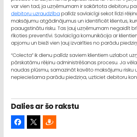
var vien tad, ja uzņēmumam ir sakārtota debitoru p
debitoru uzraudzība
palīdz savlaicīgi sekot līdzi rēķ
maksājumu atgādinājumus un identificēt klientus, ku
paaugstinātu risku. Tas ļauj uzņēmumam negaidīt brīdi
rīkoties preventīvi. Savlaicīga komunikācija ar klie
apjomu un bieži vien ļauj izvairīties no parādu piedzi
“Colecta” ik dienu palīdz saviem klientiem uzlabot
pārskatāmu rēķinu administrēšanas procesu. Ja vēla
naudas plūsmu, samazināt kavēto maksājumu risku un i
nepieciešama parādu piedziņa, uzticiet debitoru kont
Dalies ar šo rakstu