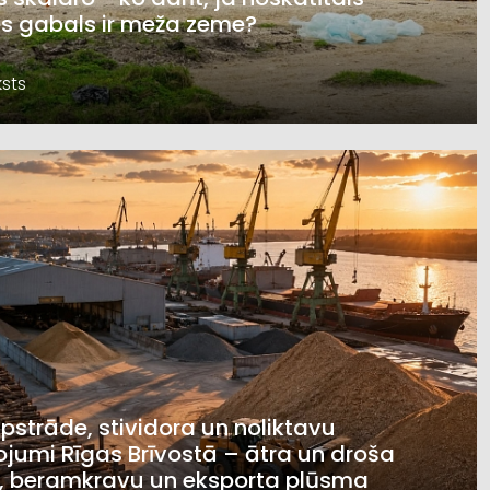
s gabals ir meža zeme?
sts
pstrāde, stividora un noliktavu
jumi Rīgas Brīvostā – ātra un droša
, beramkravu un eksporta plūsma