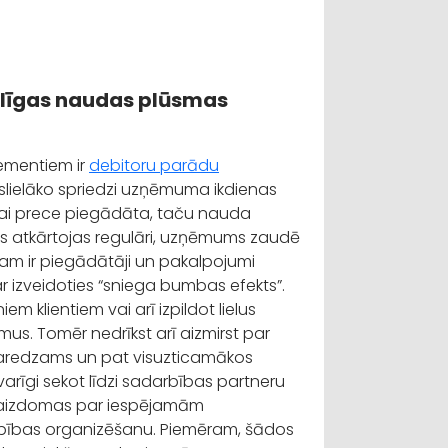
elīgas naudas plūsmas
ementiem ir
debitoru parādu
vislielāko spriedzi uzņēmuma ikdienas
s vai prece piegādāta, taču nauda
s atkārtojas regulāri, uzņēmums zaudē
am ir piegādātāji un pakalpojumi
ar izveidoties “sniega bumbas efekts”.
m klientiem vai arī izpildot lielus
us. Tomēr nedrīkst arī aizmirst par
eparedzams un pat visuzticamākos
varīgi sekot līdzi sadarbības partneru
 ir aizdomas par iespējamām
bības organizēšanu. Piemēram, šādos