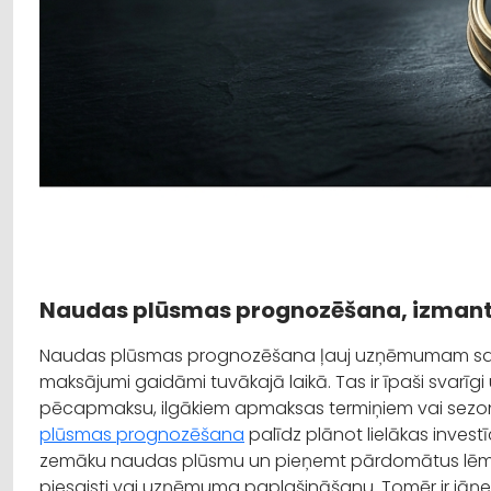
Naudas plūsmas prognozēšana, izmanto
Naudas plūsmas prognozēšana ļauj uzņēmumam sapra
maksājumi gaidāmi tuvākajā laikā. Tas ir īpaši svarī
pēcapmaksu, ilgākiem apmaksas termiņiem vai sezo
plūsmas prognozēšana
palīdz plānot lielākas invest
zemāku naudas plūsmu un pieņemt pārdomātus lēmu
piesaisti vai uzņēmuma paplašināšanu. Tomēr ir jā