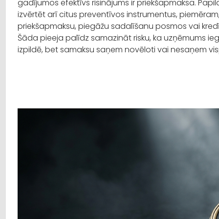
gadījumos efektīvs risinājums ir priekšapmaksa. Pa
izvērtēt arī citus preventīvos instrumentus, piemēra
priekšapmaksu, piegāžu sadalīšanu posmos vai kredīt
Šāda pieeja palīdz samazināt risku, ka uzņēmums ieg
izpildē, bet samaksu saņem novēloti vai nesaņem vi