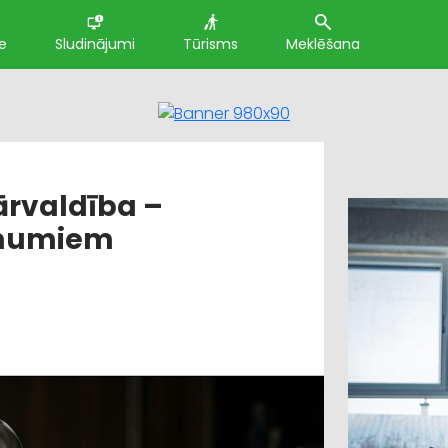
e
Sludinājumi
Tūrisms
Meklēšana
ārvaldība –
ēmumiem