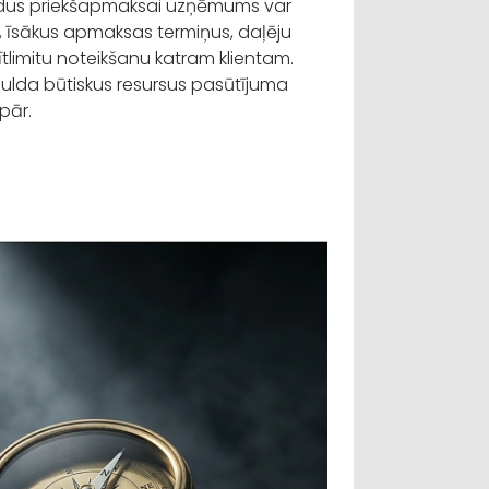
pildus priekšapmaksai uzņēmums var
m, īsākus apmaksas termiņus, daļēju
limitu noteikšanu katram klientam.
ulda būtiskus resursus pasūtījuma
spār.