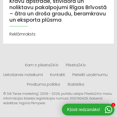
Kravu apstrāde, stividora un
noliktavu pakalpojumi Rīgas Brīvostā
– ātra un droša graudu, beramkravu
un eksporta plūsma
Reklāmraksts
Kam ir pilseta24.lv
Pilseta24.lv
Lietošanas noteikumi
Kontakti
Pieteikt uzņēmumu
Privātuma politika
Statistika
© SIA "heise marketing", 2006 - 2026, portālu sērijas Pilseta24.lv masu
informācijas līdzekļa reģistrācijas numurs: 000740426. Galvenā
redaktore: Ingūna Pempere.
1
Kļūsti redzamāks!