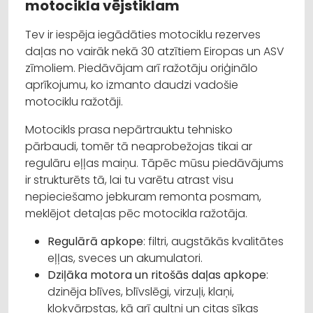
motocikla vējstiklam
Tev ir iespēja iegādāties motociklu rezerves
daļas no vairāk nekā 30 atzītiem Eiropas un ASV
zīmoliem. Piedāvājam arī ražotāju oriģinālo
aprīkojumu, ko izmanto daudzi vadošie
motociklu ražotāji.
Motocikls prasa nepārtrauktu tehnisko
pārbaudi, tomēr tā neaprobežojas tikai ar
regulāru eļļas maiņu. Tāpēc mūsu piedāvājums
ir strukturēts tā, lai tu varētu atrast visu
nepieciešamo jebkuram remonta posmam,
meklējot detaļas pēc motocikla ražotāja.
Regulārā apkope
: filtri, augstākās kvalitātes
eļļas, sveces un akumulatori.
Dziļāka motora un ritošās daļas apkope
:
dzinēja blīves, blīvslēgi, virzuļi, klaņi,
kloķvārpstas, kā arī gultņi un citas sīkas