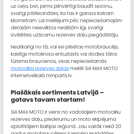
uz ceļa, bet, pirms pilnvērtīgi baudīt sezonu,
svarīgi pārliecināties, ka tas ir gatavs katram
kilometram. Lai meklējumi pēc nepieciešamajām
detaļām neievilktos nedēļām ilgi, svarīgi
izvēlēties uzticamu rezerves daļu piegādātāju.
Neatkarīgi no tā, vai esi pilsētas motobraucējs,
kaislīgs motokrosa entuziasts vai dodies tālos
tūrisma braucienos, visas nepieciešamās
motocikla rezerves daļas
meklē SIA MAX MOTO
internetveikalā mmparts.lv.
Plašākais sortiments Latvijā –
gatavs tavam startam!
SIA MAX MOTO ir viens no vadošajiem motociklu
rezerves daļu, piederumu un moto ekipējuma
izplatītājiem Baltijas reģionā. Jau vairāk nekā 20
gadus motobraucējiem ir iespēja iegādāties