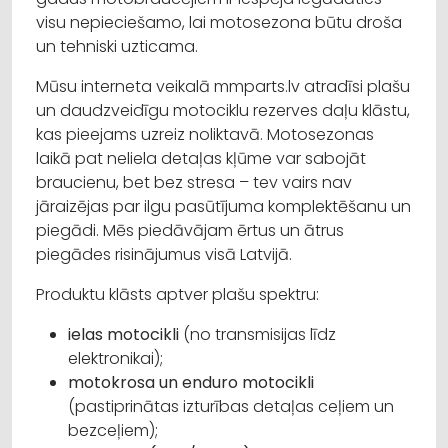
visu nepieciešamo, lai motosezona būtu droša
un tehniski uzticama.
Mūsu interneta veikalā mmparts.lv atradīsi plašu
un daudzveidīgu motociklu rezerves daļu klāstu,
kas pieejams uzreiz noliktavā. Motosezonas
laikā pat neliela detaļas kļūme var sabojāt
braucienu, bet bez stresa – tev vairs nav
jāraizējas par ilgu pasūtījuma komplektēšanu un
piegādi. Mēs piedāvājam ērtus un ātrus
piegādes risinājumus visā Latvijā.
Produktu klāsts aptver plašu spektru:
ielas motocikli
(no transmisijas līdz
elektronikai);
motokrosa un enduro motocikli
(pastiprinātas izturības detaļas ceļiem un
bezceļiem);