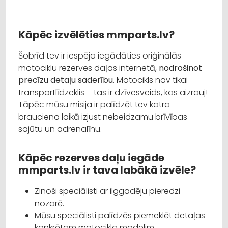
Kāpēc izvēlēties mmparts.lv?
Šobrīd tev ir iespēja iegādāties oriģinālās
motociklu rezerves daļas internetā,
nodrošinot
precīzu detaļu saderību
. Motocikls nav tikai
transportlīdzeklis – tas ir dzīvesveids, kas aizrauj!
Tāpēc mūsu misija ir palīdzēt tev katra
brauciena laikā izjust nebeidzamu brīvības
sajūtu un adrenalīnu.
Kāpēc rezerves daļu iegāde
mmparts.lv ir tava labākā izvēle?
Zinoši speciālisti ar ilggadēju pieredzi
nozarē.
Mūsu speciālisti palīdzēs piemeklēt detaļas
konkrētam motocikla modelim.