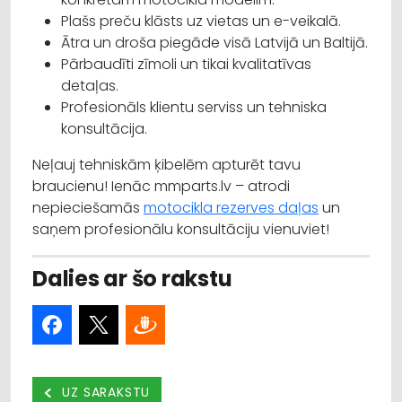
Plašs preču klāsts uz vietas un e-veikalā.
Ātra un droša piegāde visā Latvijā un Baltijā.
Pārbaudīti zīmoli un tikai kvalitatīvas
detaļas.
Profesionāls klientu serviss un tehniska
konsultācija.
Neļauj tehniskām ķibelēm apturēt tavu
braucienu! Ienāc mmparts.lv – atrodi
nepieciešamās
motocikla rezerves daļas
un
saņem profesionālu konsultāciju vienuviet!
Dalies ar šo rakstu
UZ SARAKSTU