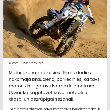
Autors: Publicitātes foto
Motosezona ir sākusies! Pirms dodies
nākamajā braucienā, pārliecinies, ka tavs
motocikls ir gatavs katram kilometram.
Uzzini, kā sagatavot savu motociklu
drošai un bezrūpīgai sezonai!
Pēc garās ziemas tavs motocikls beidzot atkal ir