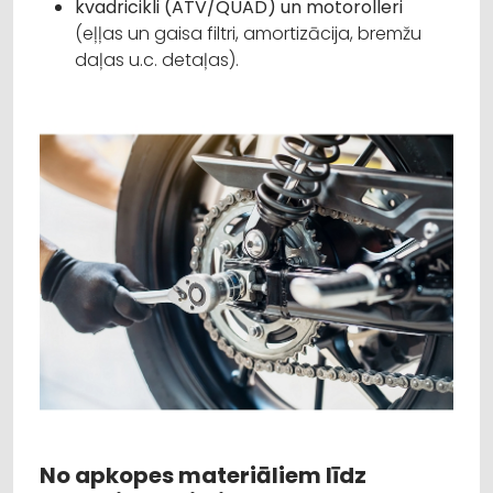
kvadricikli (ATV/QUAD) un motorolleri
(eļļas un gaisa filtri, amortizācija, bremžu
daļas u.c. detaļas).
No apkopes materiāliem līdz