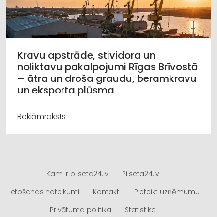
Kravu apstrāde, stividora un
noliktavu pakalpojumi Rīgas Brīvostā
– ātra un droša graudu, beramkravu
un eksporta plūsma
Reklāmraksts
Kam ir pilseta24.lv
Pilseta24.lv
Lietošanas noteikumi
Kontakti
Pieteikt uzņēmumu
Privātuma politika
Statistika