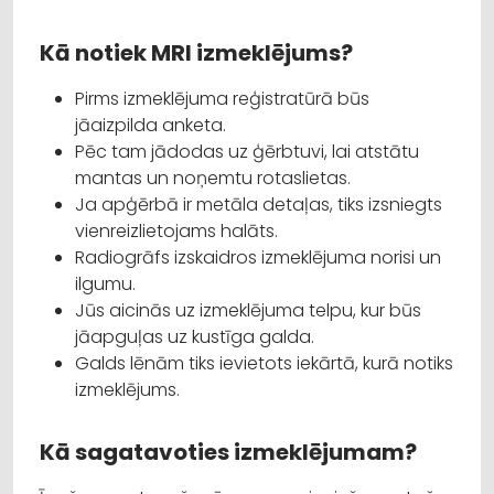
Kā notiek MRI izmeklējums?
Pirms izmeklējuma reģistratūrā būs
jāaizpilda anketa.
Pēc tam jādodas uz ģērbtuvi, lai atstātu
mantas un noņemtu rotaslietas.
Ja apģērbā ir metāla detaļas, tiks izsniegts
vienreizlietojams halāts.
Radiogrāfs izskaidros izmeklējuma norisi un
ilgumu.
Jūs aicinās uz izmeklējuma telpu, kur būs
jāapguļas uz kustīga galda.
Galds lēnām tiks ievietots iekārtā, kurā notiks
izmeklējums.
Kā sagatavoties izmeklējumam?