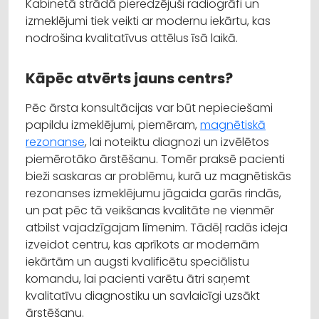
Kabinetā strādā pieredzējuši radiogrāfi un
izmeklējumi tiek veikti ar modernu iekārtu, kas
nodrošina kvalitatīvus attēlus īsā laikā.
Kāpēc atvērts jauns centrs?
Pēc ārsta konsultācijas var būt nepieciešami
papildu izmeklējumi, piemēram,
magnētiskā
rezonanse
, lai noteiktu diagnozi un izvēlētos
piemērotāko ārstēšanu. Tomēr praksē pacienti
bieži saskaras ar problēmu, kurā uz magnētiskās
rezonanses izmeklējumu jāgaida garās rindās,
un pat pēc tā veikšanas kvalitāte ne vienmēr
atbilst vajadzīgajam līmenim. Tādēļ radās ideja
izveidot centru, kas aprīkots ar modernām
iekārtām un augsti kvalificētu speciālistu
komandu, lai pacienti varētu ātri saņemt
kvalitatīvu diagnostiku un savlaicīgi uzsākt
ārstēšanu.