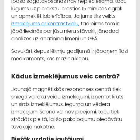
Īpaša sagatavošanās nav nepieciešama, taču
lūgums uz pierakstu ierasties 15 minūtes agrāk
un apmeklēt labierīcības. Ja jums tiks veikts
izmeklējums ar kontrastvielu
, tad pirms tam ir
jāpārliecinās par jūsu nieru stāvokli, jānodod
analīzes uz kreatinīna līmeni un GFĀ.
Savukārt klepus lēkmju gadījumā ir jāpaņem līdzi
medikaments, kas mazina klepu.
Kādus izmeklējumus veic centrā?
Jaunajā magnētiskās rezonanses centrā tiek
sniegti vairāku veidu izmeklējumi, izņemot krūts
un sirds izmeklējumus. Iegurņa un vēdera
izmeklējumi šobrīd vēl nav pieejami, taču tiek
strādāts pie tā, lai šo pakalpojumu piedāvātu
tuvākajā nākotnē.
Biežāk uzdotie jautājumi