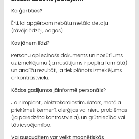
Kā ģērbties?
Ērti, lai apģērbam nebūtu metāla detaļu
(rāvējslēdzēji, pogas).
Kas jāņem līdzi?
Personu apliecinošs dokuments un nosūtījums
uz izmeklējumu (ja nosūtījums ir papīra formātā)
un analīžu rezultāti, ja tiek plānots izmeklējums
ar kontrastvielu.
Kādos gadījumos jāinformē personāls?
Ja ir implanti, elektrokardiostimulators, metāla
priekšmeti ķermenī, alerģijas vai nieru problēmas
(ja paredzēta kontrastviela), un grūtniecība vai
tās iespējamība.
Vai pusaudžiem var veikt magnētiskās