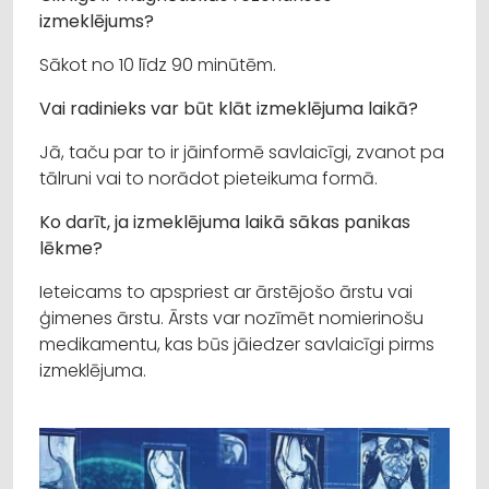
izmeklējums?
Sākot no 10 līdz 90 minūtēm.
Vai radinieks var būt klāt izmeklējuma laikā?
Jā, taču par to ir jāinformē savlaicīgi, zvanot pa
tālruni vai to norādot pieteikuma formā.
Ko darīt, ja izmeklējuma laikā sākas panikas
lēkme?
Ieteicams to apspriest ar ārstējošo ārstu vai
ģimenes ārstu. Ārsts var nozīmēt nomierinošu
medikamentu, kas būs jāiedzer savlaicīgi pirms
izmeklējuma.