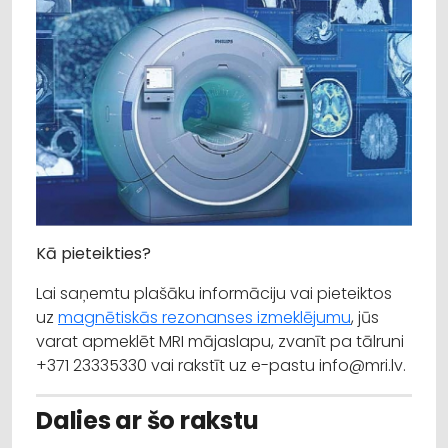
Kā pieteikties?
Lai saņemtu plašāku informāciju vai pieteiktos
uz
magnētiskās rezonanses izmeklējumu
, jūs
varat apmeklēt MRI mājaslapu, zvanīt pa tālruni
+371 23335330 vai rakstīt uz e-pastu info@mri.lv.
Dalies ar šo rakstu