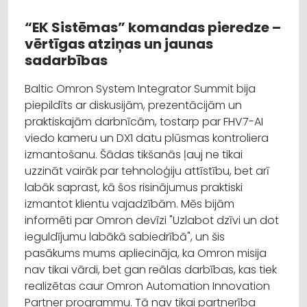
“EK Sistēmas” komandas pieredze –
vērtīgas atziņas un jaunas
sadarbības
Baltic Omron System Integrator Summit bija
piepildīts ar diskusijām, prezentācijām un
praktiskajām darbnīcām, tostarp par FHV7-AI
viedo kameru un DX1 datu plūsmas kontroliera
izmantošanu. Šādas tikšanās ļauj ne tikai
uzzināt vairāk par tehnoloģiju attīstību, bet arī
labāk saprast, kā šos risinājumus praktiski
izmantot klientu vajadzībām. Mēs bijām
informēti par Omron devīzi "Uzlabot dzīvi un dot
ieguldījumu labākā sabiedrībā", un šis
pasākums mums apliecināja, ka Omron misija
nav tikai vārdi, bet gan reālas darbības, kas tiek
realizētas caur Omron Automation Innovation
Partner programmu. Tā nav tikai partnerība