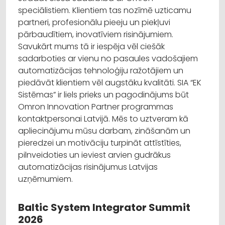
speciālistiem. Klientiem tas nozīmē uzticamu
partneri, profesionālu pieeju un piekļuvi
pārbaudītiem, inovatīviem risinājumiem.
Savukārt mums tā ir iespēja vēl ciešāk
sadarboties ar vienu no pasaules vadošajiem
automatizācijas tehnoloģiju ražotājiem un
piedāvāt klientiem vēl augstāku kvalitāti. SIA “EK
Sistēmas” ir liels prieks un pagodinājums būt
Omron Innovation Partner programmas
kontaktpersonai Latvijā. Mēs to uztveram kā
apliecinājumu mūsu darbam, zināšanām un
pieredzei un motivāciju turpināt attīstīties,
pilnveidoties un ieviest arvien gudrākus
automatizācijas risinājumus Latvijas
uzņēmumiem.
Baltic System Integrator Summit
2026