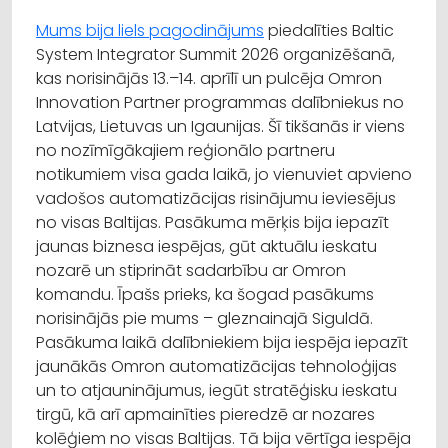
Mums bija liels pagodinājums
piedalīties Baltic
System Integrator Summit 2026 organizēšanā,
kas norisinājās 13.–14. aprīlī un pulcēja Omron
Innovation Partner programmas dalībniekus no
Latvijas, Lietuvas un Igaunijas. Šī tikšanās ir viens
no nozīmīgākajiem reģionālo partneru
notikumiem visa gada laikā, jo vienuviet apvieno
vadošos automatizācijas risinājumu ieviesējus
no visas Baltijas. Pasākuma mērķis bija iepazīt
jaunas biznesa iespējas, gūt aktuālu ieskatu
nozarē un stiprināt sadarbību ar Omron
komandu. Īpašs prieks, ka šogad pasākums
norisinājās pie mums – gleznainajā Siguldā.
Pasākuma laikā dalībniekiem bija iespēja iepazīt
jaunākās Omron automatizācijas tehnoloģijas
un to atjauninājumus, iegūt stratēģisku ieskatu
tirgū, kā arī apmainīties pieredzē ar nozares
kolēģiem no visas Baltijas. Tā bija vērtīga iespēja