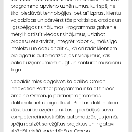
programma apvieno uzņēmumus, kuri spēj ne
tikai piedāvāt tehnoloģijas, bet arī izprast klientu
vajadzības un pārvērst tās praktiskos, drošos un
ilgtspējīgos risinājumos. Programmas galvenie
mērķi ir attīstīt viedos risinājumus, uzlabot
procesu efektivitāti, integrēt robotiku, mākslīgo
intelektu un datu analītiku, kā arī radīt klientiem
pielāgotus automatizācijas risinājumus, kas
palīdz uzņēmumiem augt un konkurēt mūsdienu
tirgū.
Nebaidīsimies apgalvot, ka dalība Omron
Innovation Partner programmā ir kā atzinības
zīme no Omron, jo partnerprogrammas
dalībnieki tiek rūpīgi atlasīti. Par tās dalībniekiem
kļūst tikai tie uzņēmumi, kas ir pierādījuši savu
kompetenci industriālās automatizācijas jomā,
spēju realizēt sarežģītus projektus un ir gatavi
strādāt ciešā sadarbībā ar Omron