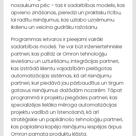
nosaukuma pēc – tas ir sadarbības modelis, kas
apvieno zināšanas, pieredzi un praktisku rīcību,
lai radītu risinājumus, kas uzlabo uzņēmumu
ikdienu un veicina gudrāku ražošanu.
Programmas ietvaros ir pieejami vairāki
sadarbības modeļi. Tie var būt inženiertehniskie
partneri, kas palīdz ar Omron tehnoloģiju
ieviešanu un uzturēšanu, integrācijas partneri,
kas izstrādā klientu vajadzībām pielāgotas
automatizācijas sistēmas, kā arī risinājumu
partneri, kuri piedāvā jau pārbaudītus un tirgum
gatavus risinājumus dažādām nozarēm. Tāpat
programmā ir projektu piegādes partneri, kas
specializējas lielāka mēroga automatizācijas
projektu vadībā un īstenošanā, kā arī
stratēģiskie un papildinošo tehnoloģiju partneri,
kas paplašina kopējo risinājumu iespējas ārpus
Omron pamata produktu klāsta.