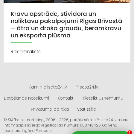
Kravu apstrāde, stividora un
noliktavu pakalpojumi Rīgas Brīvostā
– ātra un droša graudu, beramkravu
un eksporta plūsma
Reklāmraksts
Kam ir pilseta24.lv
Pilseta24.lv
Lietošanas noteikumi
Kontakti
Pieteikt uzņēmumu
Privātuma politika
Statistika
© SIA "heise marketing", 2006 - 2026, portālu sērijas Pilseta24.lv masu
informācijas līdzekļa reģistrācijas numurs: 000740426. Galvenā
redaktore: Ingūna Pempere.
1