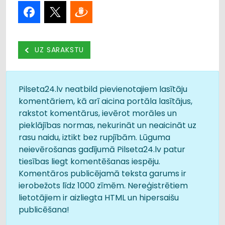
UZ SARAKSTU
Pilseta24.lv neatbild pievienotajiem lasītāju
komentāriem, kā arī aicina portāla lasītājus,
rakstot komentārus, ievērot morāles un
pieklājības normas, nekurināt un neaicināt uz
rasu naidu, iztikt bez rupjībām. Lūguma
neievērošanas gadījumā Pilseta24.lv patur
tiesības liegt komentēšanas iespēju.
Komentāros publicējamā teksta garums ir
ierobežots līdz 1000 zīmēm. Nereģistrētiem
lietotājiem ir aizliegta HTML un hipersaišu
publicēšana!