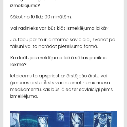
izmeklējums?
Sākot no 10 līdz 90 minūtēm.
Vai radinieks var būt klāt izmeklējuma laikā?
Jā, taču par to ir jāinformē savlaicīgi, zvanot pa
tālruni vai to norādot pieteikuma formā.
Ko darīt, ja izmeklējuma laikā sākas panikas
lēkme?
Ieteicams to apspriest ar ārstējošo ārstu vai
ģimenes ārstu. Ārsts var nozīmēt nomierinošu
medikamentu, kas būs jāiedzer savlaicīgi pirms
izmeklējuma.