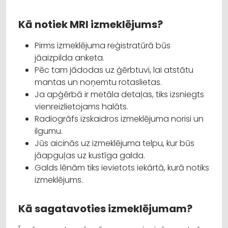
Kā notiek MRI izmeklējums?
Pirms izmeklējuma reģistratūrā būs
jāaizpilda anketa.
Pēc tam jādodas uz ģērbtuvi, lai atstātu
mantas un noņemtu rotaslietas.
Ja apģērbā ir metāla detaļas, tiks izsniegts
vienreizlietojams halāts.
Radiogrāfs izskaidros izmeklējuma norisi un
ilgumu.
Jūs aicinās uz izmeklējuma telpu, kur būs
jāapguļas uz kustīga galda.
Galds lēnām tiks ievietots iekārtā, kurā notiks
izmeklējums.
Kā sagatavoties izmeklējumam?