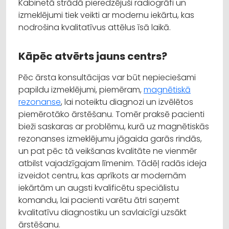
Kabinetā strādā pieredzējuši radiogrāfi un
izmeklējumi tiek veikti ar modernu iekārtu, kas
nodrošina kvalitatīvus attēlus īsā laikā.
Kāpēc atvērts jauns centrs?
Pēc ārsta konsultācijas var būt nepieciešami
papildu izmeklējumi, piemēram,
magnētiskā
rezonanse
, lai noteiktu diagnozi un izvēlētos
piemērotāko ārstēšanu. Tomēr praksē pacienti
bieži saskaras ar problēmu, kurā uz magnētiskās
rezonanses izmeklējumu jāgaida garās rindās,
un pat pēc tā veikšanas kvalitāte ne vienmēr
atbilst vajadzīgajam līmenim. Tādēļ radās ideja
izveidot centru, kas aprīkots ar modernām
iekārtām un augsti kvalificētu speciālistu
komandu, lai pacienti varētu ātri saņemt
kvalitatīvu diagnostiku un savlaicīgi uzsākt
ārstēšanu.