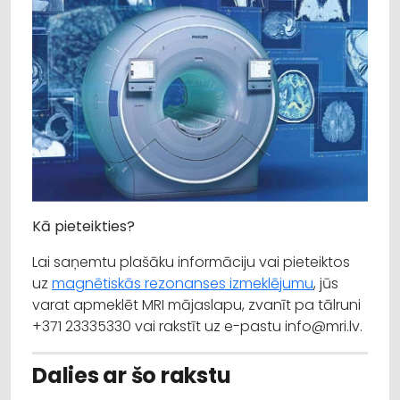
Kā pieteikties?
Lai saņemtu plašāku informāciju vai pieteiktos
uz
magnētiskās rezonanses izmeklējumu
, jūs
varat apmeklēt MRI mājaslapu, zvanīt pa tālruni
+371 23335330 vai rakstīt uz e-pastu info@mri.lv.
Dalies ar šo rakstu