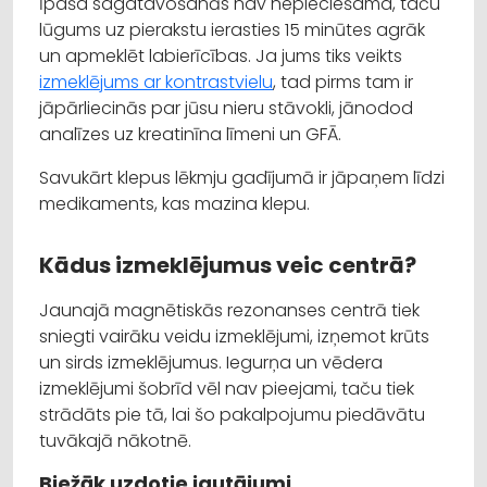
Īpaša sagatavošanās nav nepieciešama, taču
lūgums uz pierakstu ierasties 15 minūtes agrāk
un apmeklēt labierīcības. Ja jums tiks veikts
izmeklējums ar kontrastvielu
, tad pirms tam ir
jāpārliecinās par jūsu nieru stāvokli, jānodod
analīzes uz kreatinīna līmeni un GFĀ.
Savukārt klepus lēkmju gadījumā ir jāpaņem līdzi
medikaments, kas mazina klepu.
Kādus izmeklējumus veic centrā?
Jaunajā magnētiskās rezonanses centrā tiek
sniegti vairāku veidu izmeklējumi, izņemot krūts
un sirds izmeklējumus. Iegurņa un vēdera
izmeklējumi šobrīd vēl nav pieejami, taču tiek
strādāts pie tā, lai šo pakalpojumu piedāvātu
tuvākajā nākotnē.
Biežāk uzdotie jautājumi